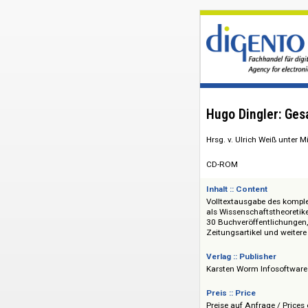
Hugo Dingle
Hrsg. v. Ulrich Wei
CD-ROM
Inhalt :: Content
Volltextausgabe de
als Wissenschaftst
30 Buchveröffentli
Zeitungsartikel und
Verlag :: Publisher
Karsten Worm Info