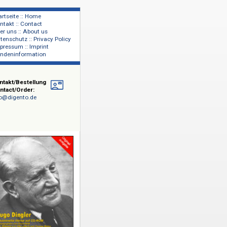
Startseite :: Home
Kontakt :: Contact
lage
Über uns :: About us
shers
Datenschutz :: Privacy Policy
Impressum :: Imprint
Kundeninformation
Kontakt/Bestellung
Contact/Order:
info@digento.de
54), der
umfassen
onen, 25