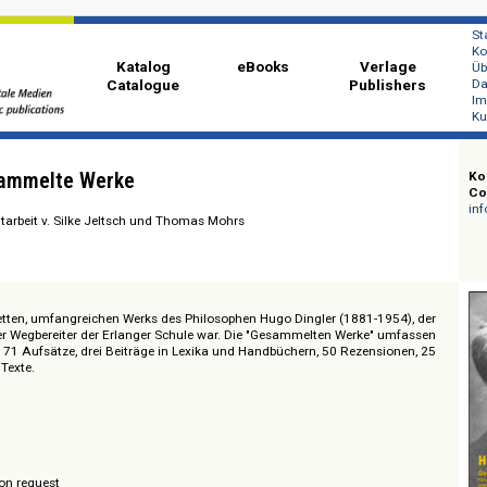
Katalog
eBooks
Ver
Catalogue
Publi
r: Gesammelte Werke
ß unter Mitarbeit v. Silke Jeltsch und Thomas Mohrs
s kompletten, umfangreichen Werks des Philosophen Hugo Dingler (1881-19
heoretiker Wegbereiter der Erlanger Schule war. Die "Gesammelten Werke" 
chungen, 71 Aufsätze, drei Beiträge in Lexika und Handbüchern, 50 Rezensi
 weitere Texte.
software