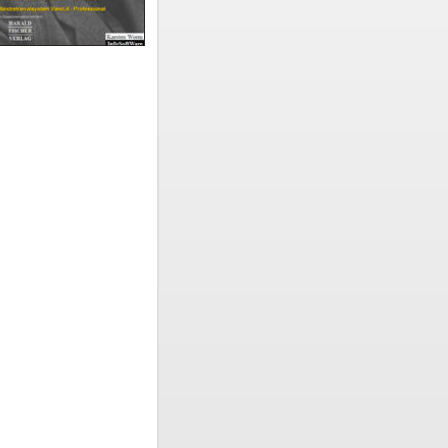
r
ert in der
ruchen
 seinen
teht das
ien