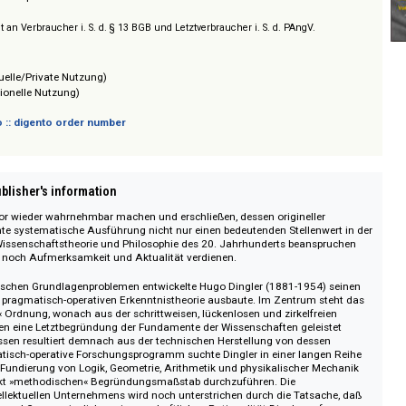
/ Prices on request
sich nicht an Verbraucher i. S. d. § 13 BGB und Letztverbraucher i. S. d. PAngV.
(Individuelle/Private Nutzung)
(Institutionelle Nutzung)
 digento :: digento order number
on :: Publisher's information
 einen Autor wieder wahrnehmbar machen und erschließen, dessen originelle
sequente systematische Ausführung nicht nur einen bedeutenden Stellenw
tschen Wissenschaftstheorie und Philosophie des 20. Jahrhunderts beansp
ch heute noch Aufmerksamkeit und Aktualität verdienen.
hematischen Grundlagenproblemen entwickelte Hugo Dingler (1881-1954)
 zu einer pragmatisch-operativen Erkenntnistheorie ausbaute. Im Zentrum s
atischen« Ordnung, wonach aus der schrittweisen, lückenlosen und zirkelfre