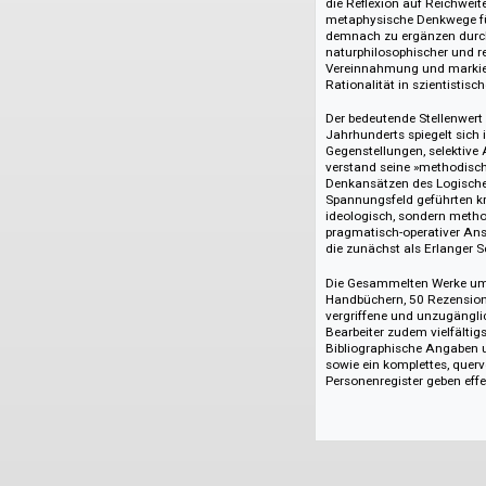
Realisierung von H
werden soll. Gesic
Gegenstand. Dieses
von Veröffentlichu
gemäß seinem eige
Eigenständigkeit d
die Reflexion auf R
metaphysische Den
demnach zu ergänze
naturphilosophische
Vereinnahmung und 
Rationalität in szi
Der bedeutende Stel
Jahrhunderts spiege
Gegenstellungen, s
verstand seine »me
Denkansätzen des 
Spannungsfeld gefüh
ideologisch, sonder
pragmatisch-operat
die zunächst als E
Die Gesammelten We
Handbüchern, 50 Re
vergriffene und un
Bearbeiter zudem v