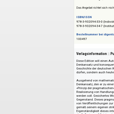
Preis :: Price
Preise auf Anfrage 
Das Angebot richtet 
ISBN/ISSN
978-3-932094-33-0 
978-3-932094-34-7 
Bestellnummer bei
100497
Verlagsinformati
Diese Edition will
Denkansatz und kon
Geschichte der deu
dürfen, sondern au
Ausgehend von mat
Denkansatz, den er
»Prinzip der pragm