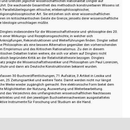
andlungen eine Letztbegründung der Fundamente der Wissenschaften gelei
hertes Wissen resultiert demnach aus der technischen Herstellung von dess
 pragmatisch-operative Forschungsprogramm suchte Dingler in einer lang
ngen zur Fundierung von Logik, Geometrie, Arithmetik und physikalischer M
nen strikt »methodischen« Begründungsmaßstab durchzuführen. Die
ieses intellektuellen Unternehmens wird noch unterstrichen durch die Tatsa
eichweite und Grenzen jeglicher wissenschaftlichen Rationalität Dingler auf
kwege führt. Die wachsende Gesamtheit des methodisch konstruierbaren W
n durch Parallelüberlegungen ethischer, erlebensphilosophischer,
r und religionsphilosophischer Art. Sie entziehen sich einer wissenschaftli
markieren im kritischkantischen Geiste die Grenze, jenseits derer wissensc
entistische Ideologie umschlagen müßte.
lenwert Dinglers insbesondere für die Wissenschaftstheorie und -philosophi
lt sich in einer Wirkungs- und Rezeptionsgeschichte, in welcher sich
elektive Anknüpfungen, Rekonstruktionen und Weiterführungen finden. Dingl
thodische Philosophie« als eine bessere Alternative gegenüber den vorherr
Logischen Empirismus und des Kritischen Rationalismus. Zu den in diese
rten kritischen Debatten traten weitere, die sich vor allem auf Dinglers nic
n methodisch begründete Kritik an der Relativitätstheorie bezogen. Dingler
iver Ansatz prägte die Wissenschaftstheoretiker und Philosophen um Paul 
rlanger Schule und dann als Deutsche Konstruktivisten bekannt wurden.
rke umfassen 30 Buchveröffentlichungen, 71 Aufsätze, 3 Artikel in Lexik
zensionen, 25 Zeitungsartikel und weitere Texte. Damit werden nicht nur l
zugängliche Werke wieder zugänglich gemacht. Ihre elektronische Form bie
ielfältigste Möglichkeiten der Nutzung, Auswertung und Weiterbearbeitung.