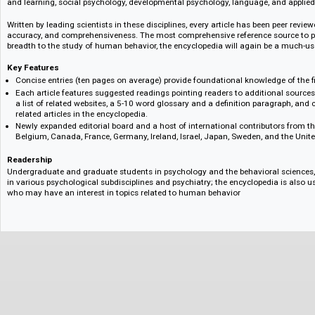
Verlagsinformation :: Publisher's information
The Encyclopedia of Human Behavior, Second Edition, Three Voluime Set 
reference source on human action and reaction, and the thoughts, feeling
behind those actions. Presented alphabetically by title, 300 articles prob
topics in physiological psychology, perception, personality, abnormal and 
and learning, social psychology, developmental psychology, language, and
Written by leading scientists in these disciplines, every article has been pee
accuracy, and comprehensiveness. The most comprehensive reference sou
breadth to the study of human behavior, the encyclopedia will again be a
Key Features
Concise entries (ten pages on average) provide foundational knowledge 
Each article features suggested readings pointing readers to additiona
a list of related websites, a 5-10 word glossary and a definition paragra
related articles in the encyclopedia.
Newly expanded editorial board and a host of international contributors
Belgium, Canada, France, Germany, Ireland, Israel, Japan, Sweden, and
Readership
Undergraduate and graduate students in psychology and the behavioral sc
in various psychological subdisciplines and psychiatry; the encyclopedia is
who may have an interest in topics related to human behavior