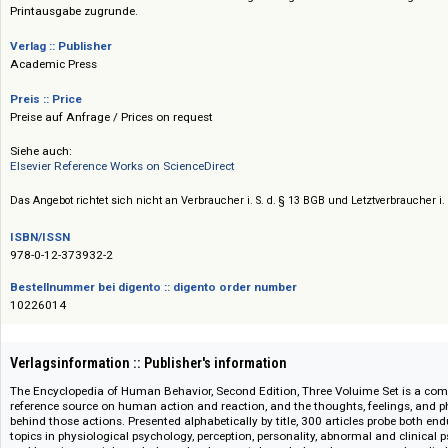
erweitert, insbesondere zu den insbesondere zu den Verhaltensneurowiss
Alternsforschung. Sämtliche Beiträge sind mit umfangreichen Querverw
Literaturhinweisen versehen. Der Online-Ausgabe liegt die 2012 in 2. Auf
Printausgabe zugrunde.
Verlag :: Publisher
Academic Press
Preis :: Price
Preise auf Anfrage / Prices on request
Siehe auch:
Elsevier Reference Works on ScienceDirect
Das Angebot richtet sich nicht an Verbraucher i. S. d. § 13 BGB und Letztverbra
ISBN/ISSN
978-0-12-373932-2
Bestellnummer bei digento :: digento order number
10226014