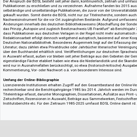
Wilhelm R. Schmidt (1990-2010). Die traditionelle Buchausgabe erscheint 
Klostermann, seit 2004 wird die Bibliographie auch online von der seman
Kommunikationsmanagement GmbH angeboten. Aktueller Herausgeber ist 
für Germanistik an der UB Frankfurt, Dr. Volker Michel.
Inhalt der Bibliographie
Der Anspruch der BDSL besteht seit jeher darin, kontinuierlich, zeitnah 
Publikationen zu erschließen und zu verzeichnen. Aufnahme fanden bis 2
selbständige und unselbständige Publikationen, die zuvor von der Universi
gekauft wurden. Somit diente die BDSL nicht nur zur Titelrecherche, sond
Nachweisinstrument für die vor Ort zugänglichen Bestände. Aufgrund um
Änderungen innerhalb des deutschen Bibliothekswesens (Abschaffung d
das Prinzip „Autopsie und zugleich Besitznachweis UB Frankfurt" ab Beric
dass Publikationen aus deutschen Verlagen in der Regel nicht mehr auto
Redaktionsarbeit erfolgt dennoch weitgehend autoptisch, basierend auf e
Deutschen Nationalbibliothek. Besonderes Augenmerk liegt auf der Erfa
Literatur; dazu zählen etwa Privatdrucke oder Jahrbücher literarischer Ver
über den Buchhandel erhältlich sind. Veröffentlichungen zur deutschen 
in Auswahl erfasst, außen vor bleiben seit jeher Beiträge aus den Gebieten
eigenständige Fächer etabliert haben wie etwa die Niederlandistik und die
wird nur in Ausnahmefällen berücksichtigt, so etwa (historisch-kritische)
Kommentierung, Vor- oder Nachwort o.ä. von besonderem Interesse sind.
Umfang der Online-Bibliographie
Lizenzierende Institutionen erhalten Zugriff auf den Gesamtbestand der O
recherchierbar sind die Berichtsjahrgänge 1985 bis 2014. Jährlich werd
Titeleinträge erfasst, darunter Monographien, Dissertationen, Aufsätze au