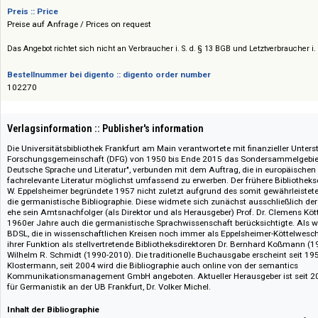
Verlag :: Publisher
Vittorio Klostermann
Preis :: Price
Preise auf Anfrage / Prices on request
Das Angebot richtet sich nicht an Verbraucher i. S. d. § 13 BGB und Letztverbra
Bestellnummer bei digento :: digento order number
102270
Verlagsinformation :: Publisher's information
Die Universitätsbibliothek Frankfurt am Main verantwortete mit finanziel
Forschungsgemeinschaft (DFG) von 1950 bis Ende 2015 das Sondersamm
Deutsche Sprache und Literatur", verbunden mit dem Auftrag, die in eur
fachrelevante Literatur möglichst umfassend zu erwerben. Der frühere Bibl
W. Eppelsheimer begründete 1957 nicht zuletzt aufgrund des somit gewä
die germanistische Bibliographie. Diese widmete sich zunächst ausschließ
ehe sein Amtsnachfolger (als Direktor und als Herausgeber) Prof. Dr. Cl
1960er Jahre auch die germanistische Sprachwissenschaft berücksichtigt
BDSL, die in wissenschaftlichen Kreisen noch immer als Eppelsheimer-Kött
ihrer Funktion als stellvertretende Bibliotheksdirektoren Dr. Bernhard K