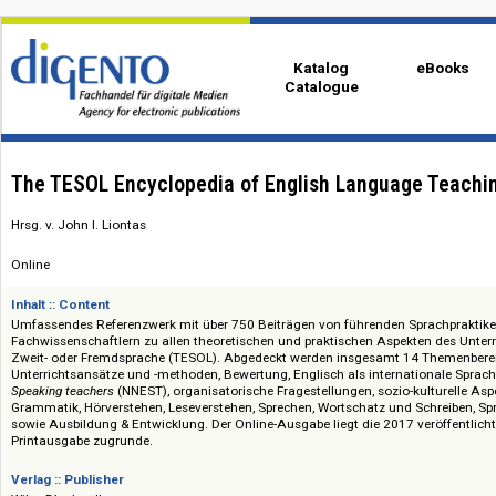
Katalog
eBo
Catalogue
The TESOL Encyclopedia of English Language T
Hrsg. v. John I. Liontas
Online
Inhalt :: Content
Umfassendes Referenzwerk mit über 750 Beiträgen von führenden Sprachp
Fachwissenschaftlern zu allen theoretischen und praktischen Aspekten de
Zweit- oder Fremdsprache (TESOL). Abgedeckt werden insgesamt 14 Them
Unterrichtsansätze und -methoden, Bewertung, Englisch als internationa
Speaking teachers
(NNEST), organisatorische Fragestellungen, sozio-kulture
Grammatik, Hörverstehen, Leseverstehen, Sprechen, Wortschatz und Schr
sowie Ausbildung & Entwicklung. Der Online-Ausgabe liegt die 2017 veröff
Printausgabe zugrunde.