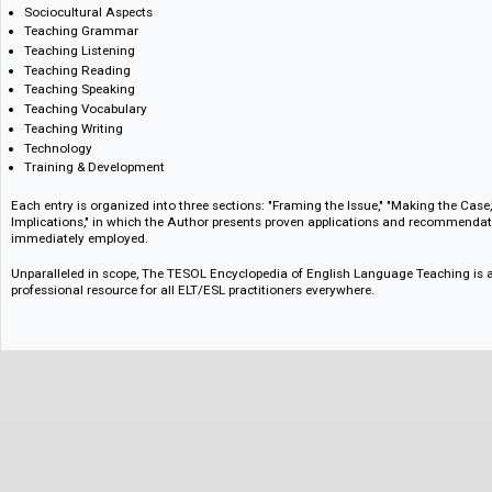
Approaches & Methods
Assessment
English as an International Language
NNESTs
Organizational Issues
Sociocultural Aspects
Teaching Grammar
Teaching Listening
Teaching Reading
Teaching Speaking
Teaching Vocabulary
Teaching Writing
Technology
Training & Development
Each entry is organized into three sections: "Framing the Issue," "Making
Implications," in which the Author presents proven applications and re
immediately employed.
Unparalleled in scope, The TESOL Encyclopedia of English Language Teac
professional resource for all ELT/ESL practitioners everywhere.