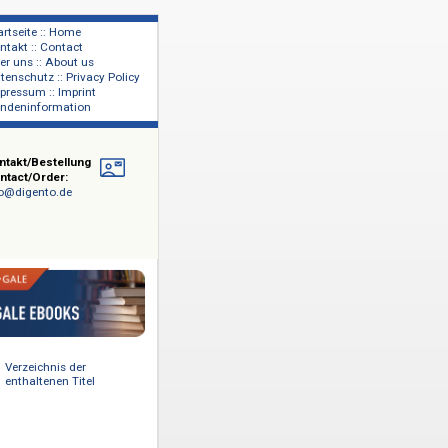
Startseite :: Home
Kontakt :: Contact
lage
Über uns :: About us
shers
Datenschutz :: Privacy Policy
Impressum :: Imprint
Kundeninformation
Kontakt/Bestellung
Contact/Order:
info@digento.de
ts
-,
d darüber
erlagen
, Palgrave
Verzeichnis der
Information
enthaltenen Titel
ks können
 von