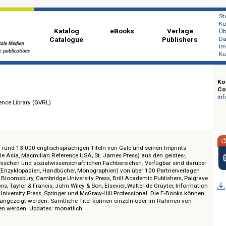
Katalog
eBooks
Ver
Catalogue
Publi
al Reference Library (GVRL)
t derzeit rund 13.000 englischsprachigen Titeln von Gale und seinen Imprin
 Sons, Gale Asia, Macmillan Reference USA, St. James Press) aus den geistes
ich-technischen und sozialwissenschaftlichen Fachbereichen. Verfügbar sin
chungen (Enzyklopädien, Handbücher, Monographien) von über 100 Partnerv
BC-CLIO, Bloomsbury, Cambridge University Press, Brill Academic Publishers
lications, Taylor & Francis, John Wiley & Son, Elsevier, Walter de Gruyter, 
 Oxford University Press, Springer und McGraw-Hill Professional. Die E-Boo
Format angezeigt werden. Sämtliche Titel können einzeln oder im Rahmen