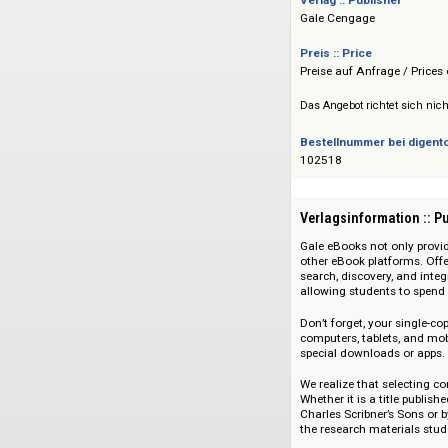
Fachgebietspaketen
Verlag :: Publisher
Gale Cengage
Preis :: Price
Preise auf Anfrage 
Das Angebot richtet 
Bestellnummer bei
102518
Verlagsinformati
Gale eBooks not onl
other eBook platfo
search, discovery, 
allowing students t
Don’t forget, your
computers, tablets
special downloads 