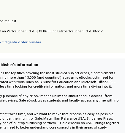
 erworben werden. Updates: monatlich.
/ Prices on request
sich nicht an Verbraucher i. S. d. § 13 BGB und Letztverbraucher i. S. d. PAngV.
 digento :: digento order number
on :: Publisher's information
y provides the top titles covering the most studied subject areas, it compl
rms. Offering more than 13,000 (and counting!) academic eBooks, optimize
and integrated with tools, such as G-Suite for Education and Microsoft Offic
o spend less time looking for credible information, and more time diving into
 single-copy purchase of any eBook means unlimited simultaneous access—
, and mobile devices, Gale eBook gives students and faculty access anytime
or apps.