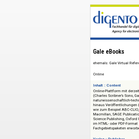
Gale eBooks
ehemals: Gale Virtu
Online
Inhalt :: Content
Online-Plattform mi
(Charles Scribner’s
naturwissenschaftl
hinaus Veröffentli
wie zum Beispiel A
Macmillan, SAGE Pub
Science Publishing,
im HTML- oder PDF-