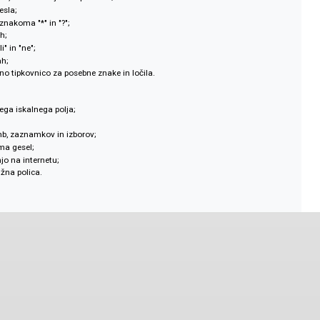
 orodnih vrstic in gumbov;
enih oken in možnost dodajanja novih.
 orodij:
zličnih iskalnih mask;
opisu, frazi, kvalifikatorjih in opombah;
vsebini gesla;
stnima znakoma "*" in "?";
nih znakih;
 "in", "ali" in "ne";
nih zvezah;
z vgrajeno tipkovnico za posebne znake in ločila.
:
osameznega iskalnega polja;
c;
ja opomb, zaznamkov in izborov;
 in seznama gesel;
o stranjo na internetu;
ljiva knjižna polica.