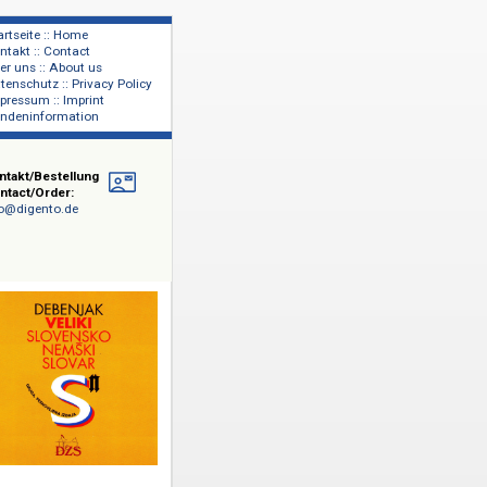
Startseite :: Home
Kontakt :: Contact
lage
Über uns :: About us
shers
Datenschutz :: Privacy Policy
Impressum :: Imprint
Kundeninformation
erbuch
Kontakt/Bestellung
Contact/Order:
info@digento.de