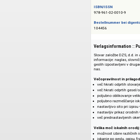
Das Angebot richtet 
ISBN/ISSN
978-961-02-0010-9
Bestellnummer bei
104456
Verlagsinformati
Slovar založbe DZS,
informacije: naglas
geslih izpostavljen
nas.
Večopravilnost in
več hkrati odprtih
več hkrati odprti
poljubno oblikova
poljubno razmešč
nastavljivo sito p