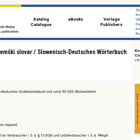
Katalog
eBooks
Ver
Catalogue
Publi
ensko-nemški slovar / Slowenisch-Deutsches Wört
wenisch-deutsches Großwörterbuch mit rund 90.000 Stichwörtern.
/ Prices on request