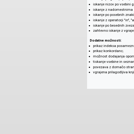
nastavljiv prikaz
več prednastavlj
Velika moč iskalnih
možnost izbire ra
iskanje po geslu, 
iskanje nizov po 
iskanje z nadome
iskanje po poseb
iskanje z operatorji
iskanje po besed
zahtevno iskanje 
Dodatne možnosti
prikaz indeksa p
prikaz konkordan
možnost dodajan
tiskanje vsebine
povezava z domač
vgrajena prilagod