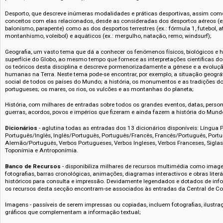
Religião e Mitologia, que abrange assuntos tão extensos como a origem, 
proeminentes e os seguidores das grandes religiões; a história das divin
paganismo; os rituais, os símbolos e os deuses adorados pelos diferentes
ibérico, indiano, pré-colombiano, nórdico e persa, por exemplo); assim 
que, com as suas curiosidades, respondem a questões tantas vezes leva
Literatura, com milhares de entradas desenvolvidas sobre literatura univer
africana, inglesa, francesa, russa, etc.) e os seus autores, obras (poesia, 
policial, entre tantos géneros), correntes e outros grandes acontecimentos 
Desporto, que descreve inúmeras modalidades e práticas desportivas, as
conceitos com elas relacionados, desde as consideradas dos desportos aé
balonismo, parapente) como as dos desportos terrestres (ex.: fórmula 1, fu
montanhismo, voleibol) e aquáticos (ex.: mergulho, natação, remo, windsu
Geografia, um vasto tema que dá a conhecer os fenómenos físicos, bioló
superfície do Globo, ao mesmo tempo que fornece as interpretações cient
os teóricos desta disciplina e descreve pormenorizadamente a génese e a
humanas na Terra. Neste tema pode-se encontrar, por exemplo, a situaçã
social de todos os países do Mundo; a história, os monumentos e as tra
portugueses; os mares, os rios, os vulcões e as montanhas do planeta;
História, com milhares de entradas sobre todos os grandes eventos, datas
guerras, acordos, povos e impérios que fizeram e ainda fazem a história
Dicionários
- aglutina todas as entradas dos 13 dicionários disponíveis: