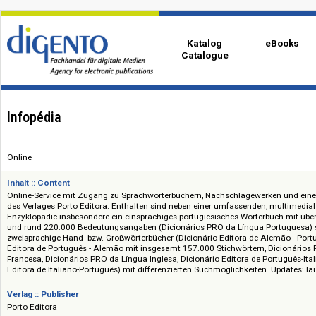
Katalog
eBo
Catalogue
Infopédia
Online
Inhalt :: Content
Online-Service mit Zugang zu Sprachwörterbüchern, Nachschlagewerken u
des Verlages Porto Editora. Enthalten sind neben einer umfassenden, mul
Enzyklopädie insbesondere ein einsprachiges portugiesisches Wörterbuch
und rund 220.000 Bedeutungsangaben (Dicionários PRO da Língua Port
zweisprachige Hand- bzw. Großwörterbücher (Dicionário Editora de Alemã
Editora de Português - Alemão mit insgesamt 157.000 Stichwörtern, Dic
Francesa, Dicionários PRO da Língua Inglesa, Dicionário Editora de Portu
Editora de Italiano-Português) mit differenzierten Suchmöglichkeiten. Upd