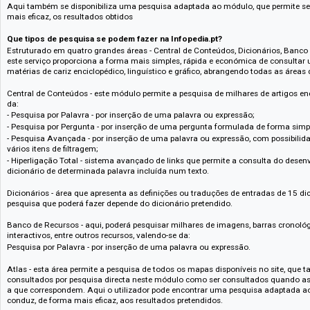
humanos até à dinâmica do ciclo hidrológico, os diagramas interactivos
utilizador, a constituição dos mais diversos sistemas ou objectos;
Obras - em formato adequado para consultar e imprimir, este género de re
literárias e outros documentos, como tratados, acordos, cartas e constitu
O Almanaque, também acessível no Banco de Recursos, apresenta a seq
acontecimentos mais marcantes do século XXI, sendo permanentemente 
Atlas
- esta área agrega todos os mapas disponíveis no site. Desde o m
concelhos de Portugal, passando pelos dos continentes e países, todos e
pesquisa directa neste módulo assim como ser consultados quando asso
correspondem. Dotados de milhares de pontos clicáveis, os mapas perm
concertada dentro do próprio Atlas.
Aqui também se disponibiliza uma pesquisa adaptada ao módulo, que per
mais eficaz, os resultados obtidos
Que tipos de pesquisa se podem fazer na Infopedia.pt?
Estruturado em quatro grandes áreas - Central de Conteúdos, Dicionários
este serviço proporciona a forma mais simples, rápida e económica de c
matérias de cariz enciclopédico, linguístico e gráfico, abrangendo todas
Central de Conteúdos - este módulo permite a pesquisa de milhares de ar
da:
- Pesquisa por Palavra - por inserção de uma palavra ou expressão;