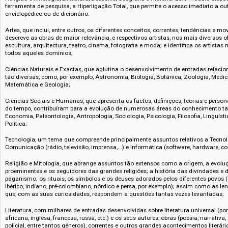
Abrangendo todas as áreas do conhecimento, os conteúdos da Infopedia.
por quatro grandes módulos: Central de Conteúdos, Dicionários, Banco d
Central de Conteúdos
- inclui o desenvolvimento de milhares de artigos
por vários temas, tais como Artes, Ciências Naturais e Exactas, Ciências
Religião e Mitologia, Literatura, Desporto, Geografia e História. Este mó
ferramenta de pesquisa, a Hiperligação Total, que permite o acesso imedia
enciclopédico ou de dicionário:
Artes, que inclui, entre outros, os diferentes conceitos, correntes, tendên
descreve as obras de maior relevância, e respectivos artistas, nos mais d
escultura, arquitectura, teatro, cinema, fotografia e moda; e identifica os
todos aqueles domínios;
Ciências Naturais e Exactas, que aglutina o desenvolvimento de entrada
tão diversas, como, por exemplo, Astronomia, Biologia, Botânica, Zoologia
Matemática e Geologia;
Ciências Sociais e Humanas, que apresenta os factos, definições, teorias
do tempo, contribuíram para a evolução de numerosas áreas do conhecim
Economia, Paleontologia, Antropologia, Sociologia, Psicologia, Filosofia, 
Política;
Tecnologia, um tema que compreende principalmente assuntos relativos
Comunicação (rádio, televisão, imprensa,...) e Informática (software, hardw