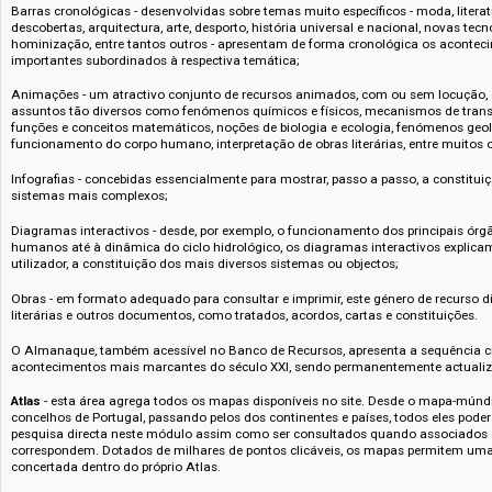
Português/Inglês, Inglês/Português, Português/Francês, Francês/Portug
Alemão/Português, Verbos Portugueses, Verbos Ingleses, Verbos Franceses
Toponímia e Antroponímia.
Banco de Recursos
- disponibiliza milhares de recursos multimédia com
fotografias, barras cronológicas, animações, diagramas interactivos e ob
históricos para consulta e impressão. Devidamente legendados e dotado
os recursos desta secção encontram-se associados às entradas da Cent
Imagens - passíveis de serem impressas ou copiadas, incluem fotografias
gráficos que complementam a informação textual;
Barras cronológicas - desenvolvidas sobre temas muito específicos - moda,
descobertas, arquitectura, arte, desporto, história universal e nacional, 
hominização, entre tantos outros - apresentam de forma cronológica os
importantes subordinados à respectiva temática;
Animações - um atractivo conjunto de recursos animados, com ou sem l
assuntos tão diversos como fenómenos químicos e físicos, mecanismos 
funções e conceitos matemáticos, noções de biologia e ecologia, fenóme
funcionamento do corpo humano, interpretação de obras literárias, entre
Infografias - concebidas essencialmente para mostrar, passo a passo, a c
sistemas mais complexos;
Diagramas interactivos - desde, por exemplo, o funcionamento dos princi