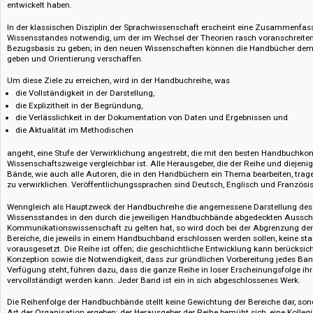
Verlagsinformation :: Publisher's information
Die Reihe "Handbücher zur Sprach- und Kommunikationswissenschaft" ers
der sowohl die allgemeine Linguistik und die speziellen, philologisch ori
als auch diejenigen Wissenschaftsgebiete umfasst, die sich in den letzt
umfangreicher werdenden Forschung über die vielfältigen Erscheinung
entwickelt haben.
In der klassischen Disziplin der Sprachwissenschaft erscheint eine Zu
Wissensstandes notwendig, um der im Wechsel der Theorien rasch voran
Bezugsbasis zu geben; in den neuen Wissenschaften können die Handbüc
geben und Orientierung verschaffen.
Um diese Ziele zu erreichen, wird in der Handbuchreihe, was
die Vollständigkeit in der Darstellung,
die Explizitheit in der Begründung,
die Verlässlichkeit in der Dokumentation von Daten und Ergebnissen u
die Aktualität im Methodischen
angeht, eine Stufe der Verwirklichung angestrebt, die mit den besten Ha
Wissenschaftszweige vergleichbar ist. Alle Herausgeber, die der Reihe und
Bände, wie auch alle Autoren, die in den Handbüchern ein Thema bearbeite
zu verwirklichen. Veröffentlichungssprachen sind Deutsch, Englisch und 
Wenngleich als Hauptzweck der Handbuchreihe die angemessene Darstell
Wissensstandes in den durch die jeweiligen Handbuchbände abgedeckten