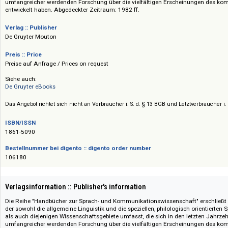
verlässlichen Überblick über den aktuellen Forschungsstand und gehört z
Schriftenreihen der allgemeinen wie auch der einzelphilologischen Sprac
auch diejenigen Wissenschaftsgebiete abgedeckt, die sich in den letzten
umfangreicher werdenden Forschung über die vielfältigen Erscheinung
entwickelt haben. Abgedeckter Zeitraum: 1982 ff.
Verlag :: Publisher
De Gruyter Mouton
Preis :: Price
Preise auf Anfrage / Prices on request
Siehe auch:
De Gruyter eBooks
Das Angebot richtet sich nicht an Verbraucher i. S. d. § 13 BGB und Letztverbra
ISBN/ISSN
1861-5090
Bestellnummer bei digento :: digento order number
106180