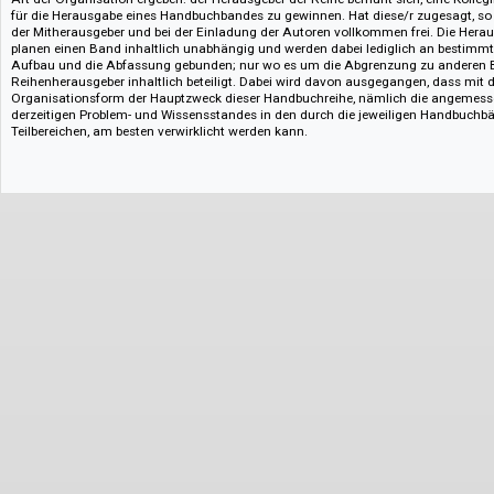
Kommunikationswissenschaft zu gelten hat, so wird doch bei der Abgren
Bereiche, die jeweils in einem Handbuchband erschlossen werden sollen, 
vorausgesetzt. Die Reihe ist offen; die geschichtliche Entwicklung kann b
Konzeption sowie die Notwendigkeit, dass zur gründlichen Vorbereitung 
Verfügung steht, führen dazu, dass die ganze Reihe in loser Erscheinungs
vervollständigt werden kann. Jeder Band ist ein in sich abgeschlossenes 
Die Reihenfolge der Handbuchbände stellt keine Gewichtung der Bereiche 
Art der Organisation ergeben: der Herausgeber der Reihe bemüht sich, ein
für die Herausgabe eines Handbuchbandes zu gewinnen. Hat diese/r zugesa
der Mitherausgeber und bei der Einladung der Autoren vollkommen frei. 
planen einen Band inhaltlich unabhängig und werden dabei lediglich an b
Aufbau und die Abfassung gebunden; nur wo es um die Abgrenzung zu an
Reihenherausgeber inhaltlich beteiligt. Dabei wird davon ausgegangen, da
Organisationsform der Hauptzweck dieser Handbuchreihe, nämlich die a
derzeitigen Problem- und Wissensstandes in den durch die jeweiligen 
Teilbereichen, am besten verwirklicht werden kann.