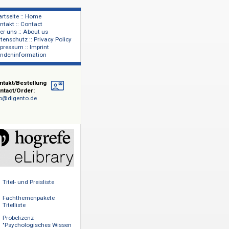
Startseite :: Home
Kontakt :: Contact
lage
Über uns :: About us
shers
Datenschutz :: Privacy Policy
Impressum :: Imprint
Kundeninformation
Kontakt/Bestellung
Contact/Order:
info@digento.de
ern,
owie
n Bereich
er
n.
Titel- und Preisliste
Fachthemenpakete
Titelliste