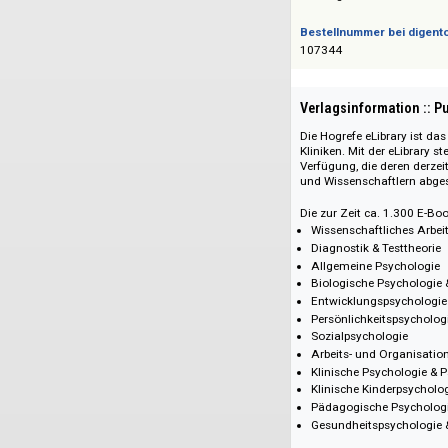
Verlinkung aller 
Lexikon der Psyc
verlinkt. Mit 13.
umfassende Orien
Inhalte aus eBoo
Das Angebot richtet 
Bestellnummer bei
107344
Verlagsinformati
Die Hogrefe eLibrar
Kliniken. Mit der e
Verfügung, die der
und Wissenschaftle
Die zur Zeit ca. 1
Wissenschaftlich
Diagnostik & Tes
Allgemeine Psyc