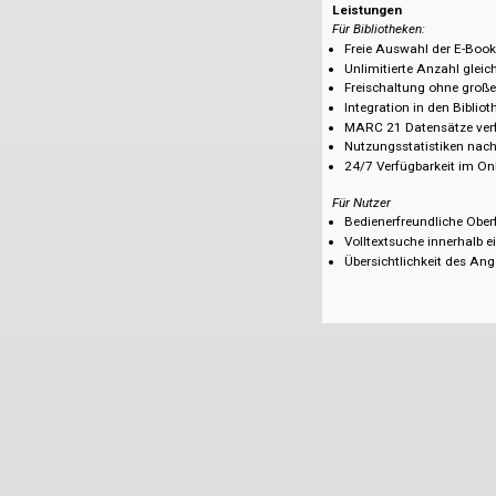
Biologische Psyc
Entwicklungspsy
Persönlichkeitsp
Sozialpsychologi
Arbeits- und Org
Klinische Psycho
Klinische Kinder
Pädagogische Ps
Gesundheitspsyc
Leistungen
Für Bibliotheken:
Freie Auswahl de
Unlimitierte Anza
Freischaltung oh
Integration in de
MARC 21 Datensä
Nutzungsstatist
24/7 Verfügbarke
Für Nutzer
Bedienerfreundli
Volltextsuche in