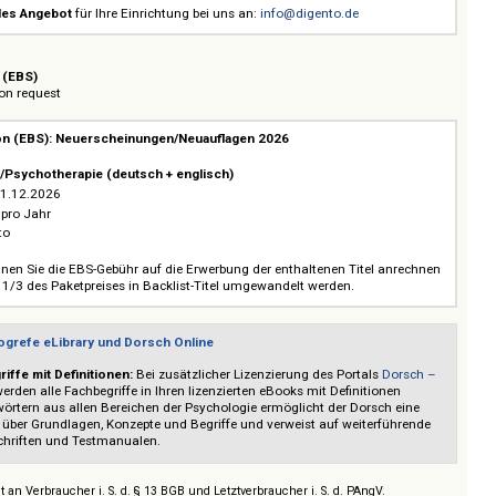
e inklusive
: Neuauflagen und wichtige Neuerscheinungen für die Studieng
usatzkosten
während der Laufzeit automatisch freigeschaltet.
taltung
: Bereits vorhandene Titel im eLibrary-Bestand einer Institution rech
 dem Lizenzpreis heraus.
die Pakete ist
jederzeit möglich
.
dividuelles Angebot
für Ihre Einrichtung bei uns an:
info@digento.de
lection (EBS)
/ Prices on request
Selection (EBS): Neuerscheinungen/Neuauflagen 2026
chiatrie/Psychotherapie (deutsch + englisch)
1.2026 - 31.12.2026
 80 Titel pro Jahr
 EUR netto
zeit können Sie die EBS-Gebühr auf die Erwerbung der enthaltenen Titel a
ch kann 1/3 des Paketpreises in Backlist-Titel umgewandelt werden.
nis – Hogrefe eLibrary und Dorsch Online