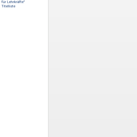
Probelizenz
"Psychologisches Wissen
für Lehrkräfte"
Titelliste
ngen
eren.