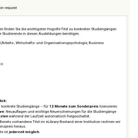
refe Publishing
nnement
/ Prices on request
kete
n-Paketen finden Sie die wichtigsten Hogrefe-Titel zu konkreten Studiengä
, welche Studierende in diesen Ausbildungen benötigen.
chologie
(Arbeits-, Wirtschafts- und Organisationspsychologie, Business
onate
Titel
 EUR netto
ie
onate
itel
EUR netto
 einen Blick:
 Titel
für konkrete Studiengänge – für
12 Monate zum Sonderpreis
lizensi