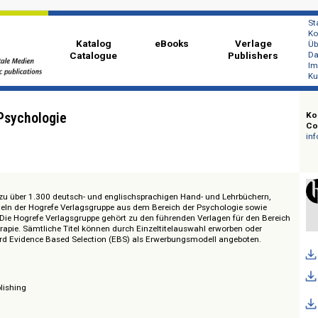
Katalog
eBooks
Ver
Catalogue
Publi
brary Psychologie
 Zugang zu über 1.300 deutsch- und englischsprachigen Hand- und Lehrbüch
raxistiteln der Hogrefe Verlagsgruppe aus dem Bereich der Psychologie s
ebiete. Die Hogrefe Verlagsgruppe gehört zu den führenden Verlagen für de
ychotherapie. Sämtliche Titel können durch Einzeltitelauswahl erworben od
Ferner wird Evidence Based Selection (EBS) als Erwerbungsmodell angebote