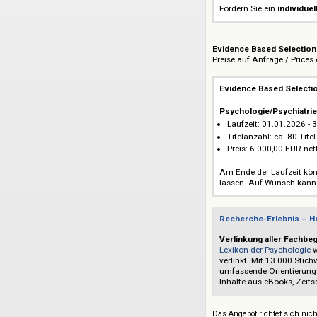
Aktuelle Inhalt
werden
ohne Z
Faire Preisges
prozentual aus
Der
Einstieg
in 
Fordern Sie ein
in
Evidence Based Se
Preise auf Anfrage 
Evidence Based 
Psychologie/Psy
Laufzeit: 01.0
Titelanzahl: ca.
Preis: 6.000,00
Am Ende der Lauf
lassen. Auf Wuns
Recherche-Erleb