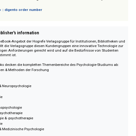
Fachbegriffe mit Definitionen:
Bei zusätzlicher Lizenzierung des Portals
Do
hologie
werden alle Fachbegriffe in Ihren lizenzierten eBooks mit Definitione
000 Stichwörtern aus allen Bereichen der Psychologie ermöglicht der Dorsch 
tierung über Grundlagen, Konzepte und Begriffe und verweist auf weiterfü
ks, Zeitschriften und Testmanualen.
sich nicht an Verbraucher i. S. d. § 13 BGB und Letztverbraucher i. S. d. PAngV.
 digento :: digento order number
on :: Publisher's information
y ist das eBook-Angebot der Hogrefe Verlagsgruppe für Institutionen, Biblio
Library stellt die Verlagsgruppe diesen Kundengruppen eine innovative Techno
en derzeitigen Anforderungen gerecht wird und auf die Bedürfnisse von Stu
rn abgestimmt ist.
.300 E-Books decken die kompletten Themenbereiche des Psychologie-Studiu
es Arbeiten & Methoden der Forschung
ttheorie
hologie