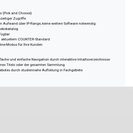
hologie & Neuropsychologie
chologie
sychologie
e
anisationspsychologie
logie & Psychotherapie
psychologie & -psychotherapie
ychologie
hologie & Medizinische Psychologie
r E-Books (Pick and Choose)
hl gleichzeitiger Zugriffe
ne großen Aufwand über IP-Range, keine weitere Software notwendig
n Bibliothekskatalog
tze verfügbar
iken nach aktuellem COUNTER-Standard
it im Online-Modus für Ihre Kunden
che Oberfläche und einfache Navigation durch interaktive Inhaltsverzeichni
nerhalb eines Titels oder der gesamten Sammlung