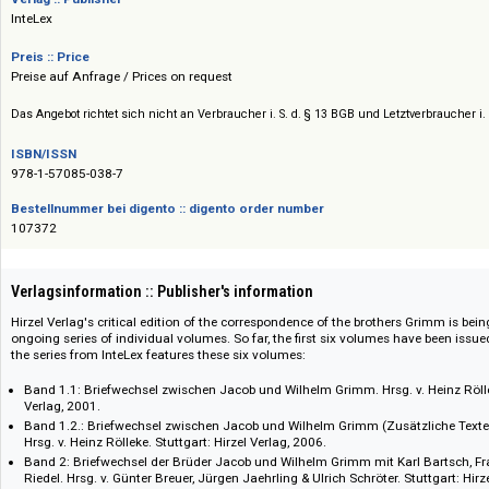
Überlieferungs- und Editionsgeschichte umfasst.
Verlag :: Publisher
InteLex
Preis :: Price
Preise auf Anfrage / Prices on request
Das Angebot richtet sich nicht an Verbraucher i. S. d. § 13 BGB und Letztverbra
ISBN/ISSN
978-1-57085-038-7
Bestellnummer bei digento :: digento order number
107372
Verlagsinformation :: Publisher's information
Hirzel Verlag's critical edition of the correspondence of the brothers Grim
ongoing series of individual volumes. So far, the first six volumes have bee
the series from InteLex features these six volumes:
Band 1.1: Briefwechsel zwischen Jacob und Wilhelm Grimm. Hrsg. v. Hein