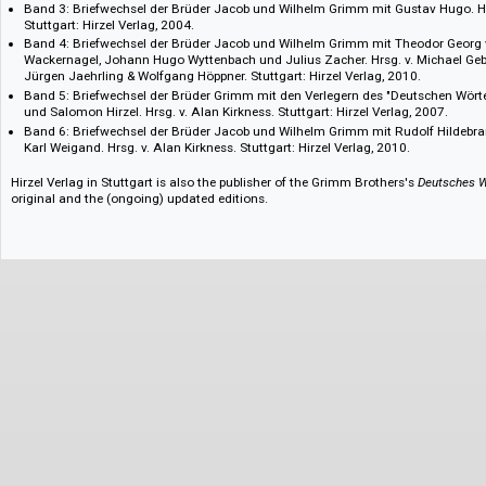
Verlag, 2001.
Band 1.2.: Briefwechsel zwischen Jacob und Wilhelm Grimm (Zusätzlic
Hrsg. v. Heinz Rölleke. Stuttgart: Hirzel Verlag, 2006.
Band 2: Briefwechsel der Brüder Jacob und Wilhelm Grimm mit Karl Bart
Riedel. Hrsg. v. Günter Breuer, Jürgen Jaehrling & Ulrich Schröter. Stuttg
Band 3: Briefwechsel der Brüder Jacob und Wilhelm Grimm mit Gustav H
Stuttgart: Hirzel Verlag, 2004.
Band 4: Briefwechsel der Brüder Jacob und Wilhelm Grimm mit Theodo
Wackernagel, Johann Hugo Wyttenbach und Julius Zacher. Hrsg. v. Mic
Jürgen Jaehrling & Wolfgang Höppner. Stuttgart: Hirzel Verlag, 2010.
Band 5: Briefwechsel der Brüder Grimm mit den Verlegern des "Deutsc
und Salomon Hirzel. Hrsg. v. Alan Kirkness. Stuttgart: Hirzel Verlag, 200
Band 6: Briefwechsel der Brüder Jacob und Wilhelm Grimm mit Rudolf 
Karl Weigand. Hrsg. v. Alan Kirkness. Stuttgart: Hirzel Verlag, 2010.
Hirzel Verlag in Stuttgart is also the publisher of the Grimm Brothers's
Deu
original and the (ongoing) updated editions.