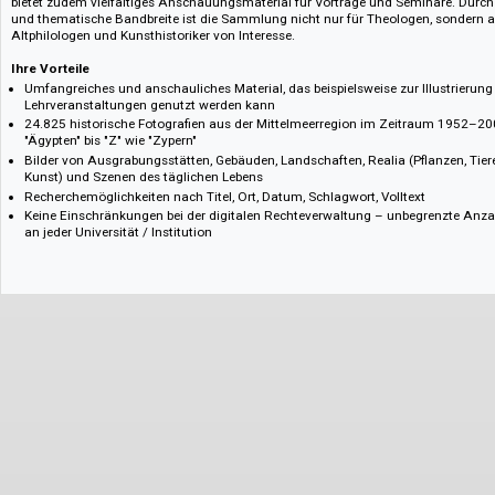
Welt, sowie Flora und Fauna im Bild fest. Die Aufnahmen sind Zeugnisse v
heute zum Teil gar nicht mehr existieren. Damit bietet diese Sammlung e
historisch wertvollen Blick auf die Biblische Welt.
Die Datenbank ist ein hilfreiches Werkzeug für die Erforschung der biblisc
bietet zudem vielfältiges Anschauungsmaterial für Vorträge und Seminar
und thematische Bandbreite ist die Sammlung nicht nur für Theologen, 
Altphilologen und Kunsthistoriker von Interesse.
Ihre Vorteile
Umfangreiches und anschauliches Material, das beispielsweise zur Illu
Lehrveranstaltungen genutzt werden kann
24.825 historische Fotografien aus der Mittelmeerregion im Zeitraum 
"Ägypten" bis "Z" wie "Zypern"
Bilder von Ausgrabungsstätten, Gebäuden, Landschaften, Realia (Pflanze
Kunst) und Szenen des täglichen Lebens
Recherchemöglichkeiten nach Titel, Ort, Datum, Schlagwort, Volltext
Keine Einschränkungen bei der digitalen Rechteverwaltung – unbegrenz
an jeder Universität / Institution