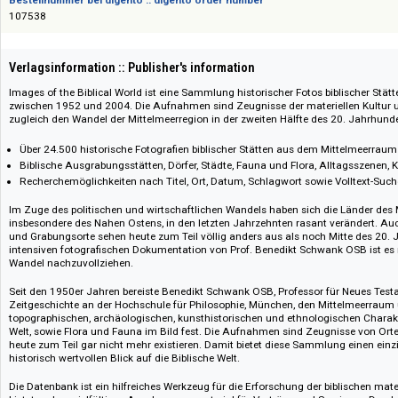
Das Angebot richtet sich nicht an Verbraucher i. S. d. § 13 BGB und Letztverbra
Bestellnummer bei digento :: digento order number
107538
Verlagsinformation :: Publisher's information
Images of the Biblical World ist eine Sammlung historischer Fotos bibli
zwischen 1952 und 2004. Die Aufnahmen sind Zeugnisse der materielle
zugleich den Wandel der Mittelmeerregion in der zweiten Hälfte des 20. J
Über 24.500 historische Fotografien biblischer Stätten aus dem Mittel
Biblische Ausgrabungsstätten, Dörfer, Städte, Fauna und Flora, Alltags
Recherchemöglichkeiten nach Titel, Ort, Datum, Schlagwort sowie Vollt
Im Zuge des politischen und wirtschaftlichen Wandels haben sich die Lä
insbesondere des Nahen Ostens, in den letzten Jahrzehnten rasant veränd
und Grabungsorte sehen heute zum Teil völlig anders aus als noch Mitte 
intensiven fotografischen Dokumentation von Prof. Benedikt Schwank OSB
Wandel nachzuvollziehen.
Seit den 1950er Jahren bereiste Benedikt Schwank OSB, Professor für Ne
Zeitgeschichte an der Hochschule für Philosophie, München, den Mittelme
topographischen, archäologischen, kunsthistorischen und ethnologischen 