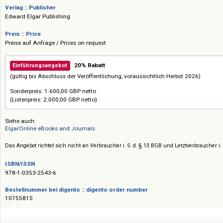
auch Analysen der aktuellen Rechtslage. Der Online-Ausgabe liegt die 20
Printausgabe zugrunde.
Verlag :: Publisher
Edward Elgar Publishing
Preis :: Price
Preise auf Anfrage / Prices on request
20% Rabatt
Einführungsangebot
(gültig bis Abschluss der Veröffentlichung, voraussichtlich Herbst 2026)
Sonderpreis: 1.600,00 GBP netto
(Listenpreis: 2.000,00 GBP netto)
Siehe auch:
ElgarOnline eBooks and Journals
Das Angebot richtet sich nicht an Verbraucher i. S. d. § 13 BGB und Letztverbra
ISBN/ISSN
978-1-0353-2543-6