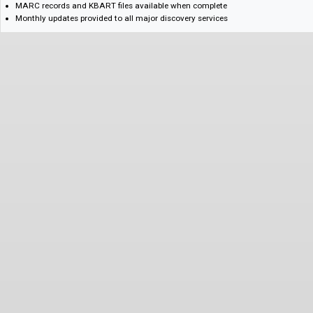
Wide range of jurisdictional coverage
Elgaronline's key features include:
One-time purchase with perpetual access
DRM-free - users can print, share and copy with no limitations
Unlimited Multi-user access
Export references via Citation Manager
Access COUNTER usage statistics and harvest SUSHI reports
MARC records and KBART files available when complete
Monthly updates provided to all major discovery services