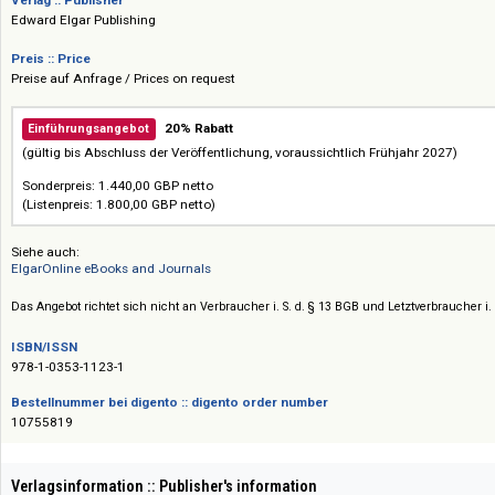
ausgewiesenen Experten des jeweiligen Gebiets verfasst und enthält Liter
Verlag :: Publisher
Edward Elgar Publishing
Preis :: Price
Preise auf Anfrage / Prices on request
20% Rabatt
Einführungsangebot
(gültig bis Abschluss der Veröffentlichung, voraussichtlich Frühjahr 20
Sonderpreis: 1.440,00 GBP netto
(Listenpreis: 1.800,00 GBP netto)
Siehe auch:
ElgarOnline eBooks and Journals
Das Angebot richtet sich nicht an Verbraucher i. S. d. § 13 BGB und Letztverbra
ISBN/ISSN
978-1-0353-1123-1