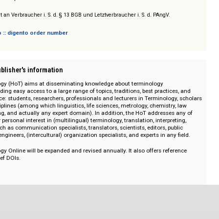
/ Prices on request
sich nicht an Verbraucher i. S. d. § 13 BGB und Letztverbraucher i. S. d. PAngV.
 digento :: digento order number
on :: Publisher's information
erminology (HoT) aims at disseminating knowledge about terminology
 providing easy access to a large range of topics, traditions, best practice
audience: students, researchers, professionals and lecturers in Terminolog
her disciplines (among which linguistics, life sciences, metrology, chemistry
gineering, and actually any expert domain). In addition, the HoT addresses
ional or personal interest in (multilingual) terminology, translation, interpre
g, etc., such as communication specialists, translators, scientists, editors, pu
gers, engineers, (intercultural) organization specialists, and experts in any 
minology Online will be expanded and revised annually. It also offers refe
h CrossRef DOIs.