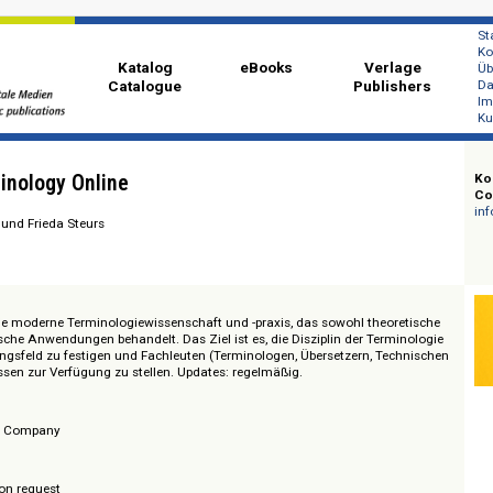
Katalog
eBooks
Ver
Catalogue
Publi
 Terminology Online
 Kockaert und Frieda Steurs
rk für die moderne Terminologiewissenschaft und -praxis, das sowohl theo
 praktische Anwendungen behandelt. Das Ziel ist es, die Disziplin der Ter
 Forschungsfeld zu festigen und Fachleuten (Terminologen, Übersetzern, Te
ertes Wissen zur Verfügung zu stellen. Updates: regelmäßig.
ublishing Company