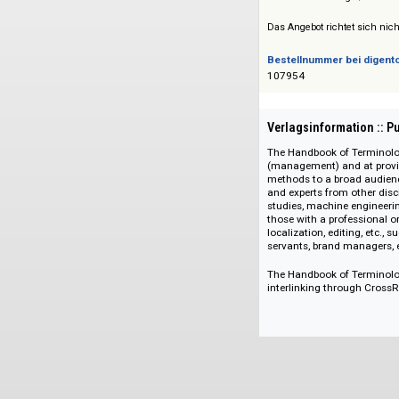
Preis :: Price
Preise auf Anfrage 
Das Angebot richtet 
Bestellnummer bei
107954
Verlagsinformati
The Handbook of T
(management) and at
methods to a broad 
and experts from ot
studies, machine en
those with a profess
localization, editin
servants, brand mana
The Handbook of Ter
interlinking throug