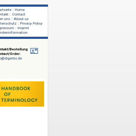
Startseite :: Home
Kontakt :: Contact
lage
Über uns :: About us
shers
Datenschutz :: Privacy Policy
Impressum :: Imprint
Kundeninformation
Kontakt/Bestellung
Contact/Order:
info@digento.de
retische
minologie
chnischen