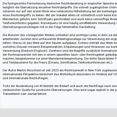
Beispielsätzen, Erläuterungen und Hinweisen. Es bietet englische Formulie
In der aktuellen Auflage von 2026 wurde die Anzahl der Beispielsätze pro
mittlerweile durchschnittlich drei erhöht. Ebenso ist die Gesamtzahl der 
signifikant auf 6.000 angestiegen.
Die fachgerechte Formulierung deutscher Rechtsberatung in englischer Sp
lediglich die Übersetzung einzelner Rechtsbegriffe. Die schnell zugänglic
scheinen nur auf den ersten Blick eine verlässliche Hilfestellung bei der
eines Rechtsbegriffs zu bieten. Mit der Vokabel allein ist schließlich noc
Mandanten geführt, kein Schriftsatz geschrieben und auch keine vernünfti
Telefonkonferenz gegeben. Konsequenz ist eine häufig unreflektierte Ve
Übersetzungsvorschlägen mit in der Folge fehlerhafter Darstellung.
Die Autoren des vorliegenden Werkes schließen eine wichtige Lücke, in d
arbeitenden Juristen eine umfassende Arbeitsgrundlage zur Verwendung
liefern. Hierzu ist das Werk auf drei Säulen aufgebaut. Erstens enthält da
sortiertes Glossar mitsamt Beispielssätzen, Erläuterungen und Hinweisen
Verwendung (Deutsch-Englisch). Zweitens sind die Begriffe zusätzlich the
der Rechtsanwender mit den in einem speziellen Sach- oder Rechtsgebiet 
machen, beispielsweise vor einer Mandantenbesprechung. Die dritte Säule
und Textbausteine für die Praxis (Emails, Schriftsätze, Telefonkonferenzen 
Der Autor Martin Rinscheid ist seit 2023 als Rechtsanwalt in New York zu
internationale Perspektive bereichert das Wörterbuch besonders im Hinbl
und internationale Rechtsfragen.