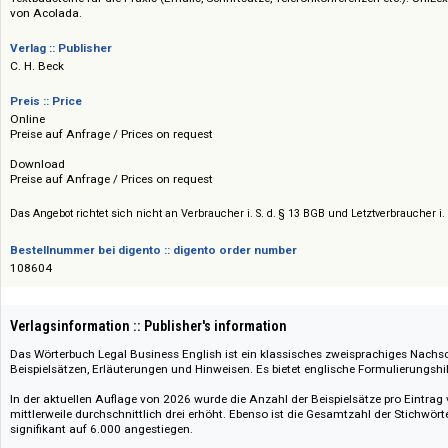
Erläuterungen und Hinweisen zur kontextgerechten Verwendung. Die Begr
Sach- oder Rechtsgebiet thematisch sortiert werden. Ferner enthalten si
Textbausteine für die Praxis (Emails, Schriftsätze, Telefonkonferenzen etc
von Acolada.
Verlag :: Publisher
C. H. Beck
Preis :: Price
Online
Preise auf Anfrage / Prices on request
Download
Preise auf Anfrage / Prices on request
Das Angebot richtet sich nicht an Verbraucher i. S. d. § 13 BGB und Letztverbra
Bestellnummer bei digento :: digento order number
108604
Verlagsinformation :: Publisher's information
Das Wörterbuch Legal Business English ist ein klassisches zweisprachig