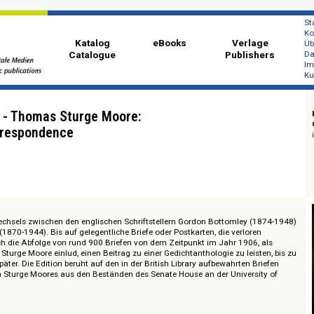
Katalog
eBooks
Ver
Catalogue
Publi
omley - Thomas Sturge Moore:
e Correspondence
s Briefwechsels zwischen den englischen Schriftstellern Gordon Bottomley
Moore (1870-1944). Bis auf gelegentliche Briefe oder Postkarten, die verlo
treckt sich die Abfolge von rund 900 Briefen von dem Zeitpunkt im Jahr 190
homas Sturge Moore einlud, einen Beitrag zu einer Gedichtanthologie zu lei
Jahre später. Die Edition beruht auf den in der British Library aufbewahrten
 Briefen Sturge Moores aus den Beständen des Senate House an der Univer