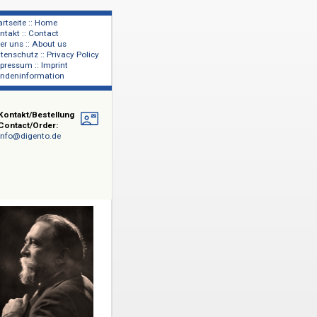
Startseite :: Home
Kontakt :: Contact
lage
Über uns :: About us
shers
Datenschutz :: Privacy Policy
Impressum :: Imprint
Kundeninformation
Kontakt/Bestellung
Contact/Order:
info@digento.de
 (1874-1948)
ren
6, als
sten, bis zu
 Briefen
sity of