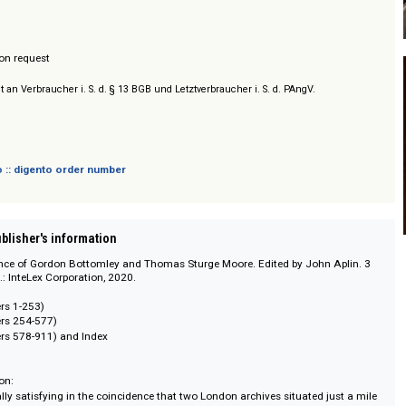
/ Prices on request
sich nicht an Verbraucher i. S. d. § 13 BGB und Letztverbraucher i. S. d. PAngV.
 digento :: digento order number
on :: Publisher's information
espondence of Gordon Bottomley and Thomas Sturge Moore. Edited by John
ville, Va.: InteLex Corporation, 2020.
7 (Letters 1-253)
5 (Letters 254-577)