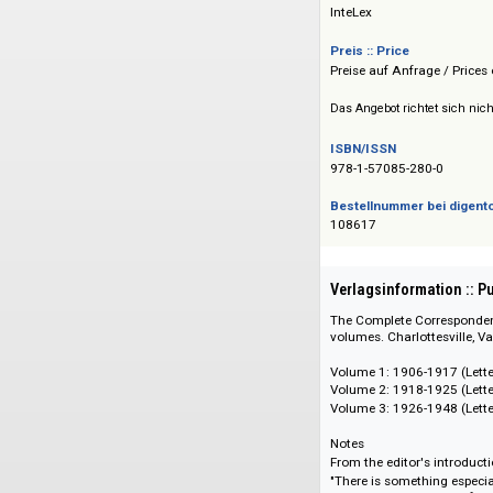
London.
Verlag :: Publisher
InteLex
Preis :: Price
Preise auf Anfrage 
Das Angebot richtet 
ISBN/ISSN
978-1-57085-280-0
Bestellnummer bei
108617
Verlagsinformati
The Complete Corr
volumes. Charlottes
Volume 1: 1906-191
Volume 2: 1918-192