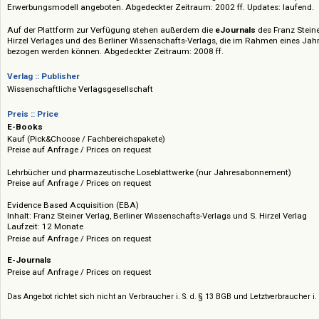
Loseblattwerke können einzeln oder im Paket im Rahmen eines Jahres
(Mindestbestellmenge: 5 Titel). Darüber hinaus wird für ca. 3.000 eBooks 
Berliner Wissenschafts-Verlags und des S. Hirzel Verlag Evidence Based A
Erwerbungsmodell angeboten. Abgedeckter Zeitraum: 2002 ff. Updates: l
Auf der Plattform zur Verfügung stehen außerdem die
eJournals
des Fran
Hirzel Verlages und des Berliner Wissenschafts-Verlags, die im Rahmen
bezogen werden können. Abgedeckter Zeitraum: 2008 ff.
Verlag :: Publisher
Wissenschaftliche Verlagsgesellschaft
Preis :: Price
E-Books
Kauf (Pick&Choose / Fachbereichspakete)
Preise auf Anfrage / Prices on request
Lehrbücher und pharmazeutische Loseblattwerke (nur Jahresabonnement
Preise auf Anfrage / Prices on request
Evidence Based Acquisition (EBA)
Inhalt: Franz Steiner Verlag, Berliner Wissenschafts-Verlags und S. Hirzel 
Laufzeit: 12 Monate
Preise auf Anfrage / Prices on request