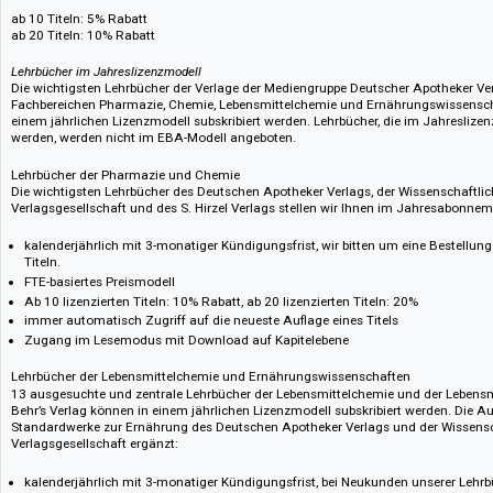
Pick und Choose
Fast alle unsere eBooks sind im Pick & Choose-Modell mit einem dauerh
Auch eine Auswahl unserer Lehrbücher sind online im Pick & Choose-Model
diese sind mit einem Preis-Multiplikator versehen.
Wählen Sie ohne Mindestbestellmenge verlagsübergreifend die Titel, die fü
Nutzerinnen und Nutzer relevant sind und profitieren Sie gleichzeitig von
ab 10 Titeln: 5% Rabatt
ab 20 Titeln: 10% Rabatt
Lehrbücher im Jahreslizenzmodell
Die wichtigsten Lehrbücher der Verlage der Mediengruppe Deutscher Apot
Fachbereichen Pharmazie, Chemie, Lebensmittelchemie und Ernährungsw
einem jährlichen Lizenzmodell subskribiert werden. Lehrbücher, die im Jah
werden, werden nicht im EBA-Modell angeboten.
Lehrbücher der Pharmazie und Chemie
Die wichtigsten Lehrbücher des Deutschen Apotheker Verlags, der Wissen
Verlagsgesellschaft und des S. Hirzel Verlags stellen wir Ihnen im Jahr
kalenderjährlich mit 3-monatiger Kündigungsfrist, wir bitten um eine 
Titeln.
FTE-basiertes Preismodell