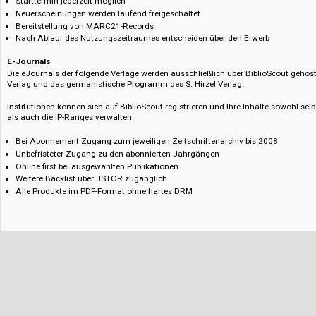
Zugang im Lesemodus mit Download auf Kapitelebene
Pakete
Wir bieten zahlreiche Fachbereichspakete zu attraktiven Konditionen mit 
Choose-Preis.
Evidence Based Acquisition (EBA)
Im EBA-Modell für die Titel des Franz Steiner Verlags, des Berliner Wisse
Hirzel Verlags erhalten Sie gegen einen EBA-Jahresbeitrag für 12 Mon
eBook-Programm, inkl. laufender Neuerscheinungen. Nach Ablauf des N
auf Basis der Nutzerstatistik entscheiden, welche Titel im Wert des EBA-
erwerben möchten:
ca. 3.000 eBooks
Starttermin jederzeit möglich
Neuerscheinungen werden laufend freigeschaltet
Bereitstellung von MARC21-Records
Nach Ablauf des Nutzungszeitraumes entscheiden über den Erwerb
E-Journals
Die eJournals der folgende Verlage werden ausschließlich über BiblioScou
Verlag und das germanistische Programm des S. Hirzel Verlag.
Institutionen können sich auf BiblioScout registrieren und Ihre Inhalte so
als auch die IP-Ranges verwalten.