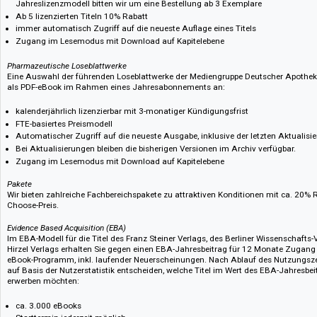
Ab 10 lizenzierten Titeln: 10% Rabatt, ab 20 lizenzierten Titeln: 20%
immer automatisch Zugriff auf die neueste Auflage eines Titels
Zugang im Lesemodus mit Download auf Kapitelebene
Lehrbücher der Lebensmittelchemie und Ernährungswissenschaften
13 ausgesuchte und zentrale Lehrbücher der Lebensmittelchemie und der
Behr’s Verlag können in einem jährlichen Lizenzmodell subskribiert werd
Standardwerke zur Ernährung des Deutschen Apotheker Verlags und der 
Verlagsgesellschaft ergänzt:
kalenderjährlich mit 3-monatiger Kündigungsfrist, bei Neukunden unse
Jahreslizenzmodell bitten wir um eine Bestellung ab 3 Exemplare
Ab 5 lizenzierten Titeln 10% Rabatt
immer automatisch Zugriff auf die neueste Auflage eines Titels
Zugang im Lesemodus mit Download auf Kapitelebene
Pharmazeutische Loseblattwerke
Eine Auswahl der führenden Loseblattwerke der Mediengruppe Deutscher A
als PDF-eBook im Rahmen eines Jahresabonnements an:
kalenderjährlich lizenzierbar mit 3-monatiger Kündigungsfrist
FTE-basiertes Preismodell
Automatischer Zugriff auf die neueste Ausgabe, inklusive der letzten A
Bei Aktualisierungen bleiben die bisherigen Versionen im Archiv verfügb