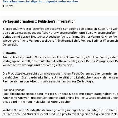
E-Journals
Preise auf Anfrage / Prices on request
Das Angebot richtet sich nicht an Verbraucher i. S. d. § 13 BGB und Letztverbra
Bestellnummer bei digento :: digento order number
108721
Verlagsinformation :: Publisher's information
BiblioScout wird Bibliotheken die gesamte Bandbreite des digitalen Buc
aus den Geisteswissenschaften, Naturwissenschaften und Sozialwissens
Verlage sind derzeit Deutscher Apotheker Verlag, Franz Steiner Verlag, S. H
Wissenschaftliche Verlagsgesellschaft Stuttgart, Behr's Verlag, Berliner 
Österreich.
E-Books
Auf BiblioScout finden Sie eBooks des Franz Steiner Verlags, S. Hirzel Ver
Verlagsgesellschaft, des Deutschen Apotheker Verlags, des Behr's Verlages
Wissenschaftsverlags und des Verlags Österreich.
Die Produktpalette reicht von wissenschaftlichen Fachbüchern aus renomm
Jahrbüchern, Standardwerke für die Universität und Lehrbücher - aus viel
Fachbereichen von Altertumswissenschaften bis zur Zellbiologie.