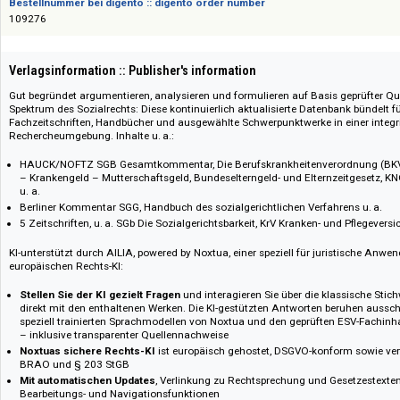
978-3-503-24425-6
Bestellnummer bei digento :: digento order number
109276
Verlagsinformation :: Publisher's information
Gut begründet argumentieren, analysieren und formulieren auf Basis ge
Spektrum des Sozialrechts: Diese kontinuierlich aktualisierte Datenbank
Fachzeitschriften, Handbücher und ausgewählte Schwerpunktwerke in eine
Rechercheumgebung. Inhalte u. a.:
HAUCK/NOFTZ SGB Gesamtkommentar, Die Berufskrankheitenverordnun
– Krankengeld – Mutterschaftsgeld, Bundeselterngeld- und Elternzei
u. a.
Berliner Kommentar SGG, Handbuch des sozialgerichtlichen Verfahrens 
5 Zeitschriften, u. a. SGb Die Sozialgerichtsbarkeit, KrV Kranken- und Pf
KI-unterstützt durch AILIA, powered by Noxtua, einer speziell für juristi
europäischen Rechts-KI:
Stellen Sie der KI gezielt Fragen
und interagieren Sie über die klassi
direkt mit den enthaltenen Werken. Die KI-gestützten Antworten beruhe