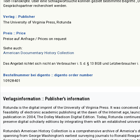
Telefonen anbringen ließen. Die Original-Audioaufnahmen sind wissenschaf
umfassenden Anmerkungen und Fußnoten werden erwähnte Personen, geo
Abkürzungen erklärt. Die Datenbank ermöglicht ein synchrones Hören d
Text-Transkripte. Über eine Schlagwortsuche können gezielt bestimmte Beg
Gesprächspartner recherchiert werden.
Verlag :: Publisher
The University of Virginia Press, Rotunda
Preis :: Price
Preise auf Anfrage / Prices on request
Siehe auch:
American Documentary History Collection
Das Angebot richtet sich nicht an Verbraucher i. S. d. § 13 BGB und Letztverbra
Bestellnummer bei digento :: digento order number
10928401
Verlagsinformation :: Publisher's information
Rotunda is the digital imprint of the University of Virginia Press. It was 