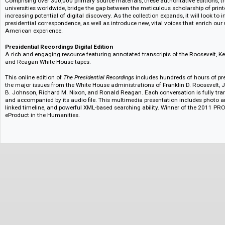
feasibility of electronic academic publishing at the dawn of the Internet a
publication in 2004, The Dolley Madison Digital Edition. Today, Rotunda c
preserve digital scholarly editions by integrating them with an established
Rotunda’s American History Collection is a comprehensive archive of Am
spanning from George Washington’s earliest surveying journals to Ronald
Comprising over 300,000 primary source materials, these authoritative edi
universities worldwide, bridge the gap between the meticulous scholarship
increasing potential of digital discovery. As the collection expands, it will
presidential correspondence, as well as introduce new, vital voices that e
American experience.
Presidential Recordings Digital Edition
A rich and engaging resource featuring annotated transcripts of the Roos
and Reagan White House tapes.
This online edition of
The Presidential Recordings
includes hundreds of hour
the major issues from the White House administrations of Franklin D. Roo
B. Johnson, Richard M. Nixon, and Ronald Reagan. Each conversation is f
and accompanied by its audio file. This multimedia presentation includes 
linked timeline, and powerful XML-based searching ability. Winner of the
eProduct in the Humanities.