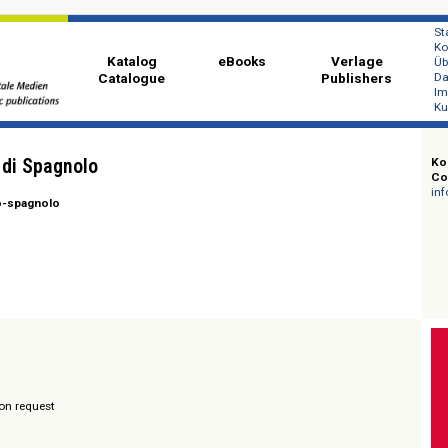
Katalog
eBooks
Ver
Catalogue
Publi
nario di Spagnolo
/ Italiano-spagnolo
021
e