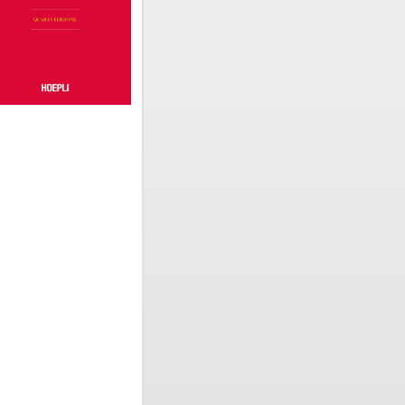
Dizionario
 su
ne della
; la
er lo