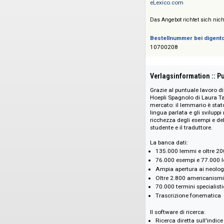
Preise auf Anfrage 
Siehe auch:
eLexico.com
Das Angebot richtet 
Bestellnummer bei
10700208
Verlagsinformati
Grazie al puntuale 
Hoepli Spagnolo di 
mercato: il lemmari
lingua parlata e gl
ricchezza degli ese
studente e il tradut
La banca dati:
135.000 lemmi e 
76.000 esempi e 
Ampia apertura a
Oltre 2.800 amer