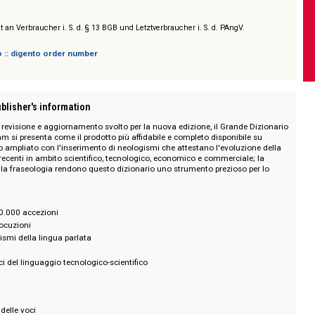
/ Prices on request
sich nicht an Verbraucher i. S. d. § 13 BGB und Letztverbraucher i. S. d. PAngV.
 digento :: digento order number
on :: Publisher's information
lavoro di revisione e aggiornamento svolto per la nuova edizione, il Grande 
Laura Tam si presenta come il prodotto più affidabile e completo disponibile
o è stato ampliato con l'inserimento di neologismi che attestano l'evoluzio
i sviluppi recenti in ambito scientifico, tecnologico, economico e commerciale
mpi e della fraseologia rendono questo dizionario uno strumento prezioso p
tore.
oltre 200.000 accezioni
77.000 locuzioni
i neologismi della lingua parlata
icanismi