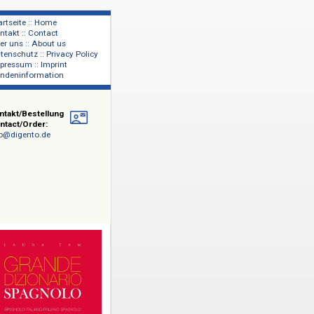
Startseite :: Home
Kontakt :: Contact
lage
Über uns :: About us
shers
Datenschutz :: Privacy Policy
Impressum :: Imprint
Kundeninformation
Kontakt/Bestellung
Contact/Order:
info@digento.de