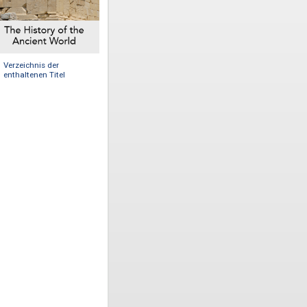
Verzeichnis der
enthaltenen Titel
s
 and
nd, it
jects
h the