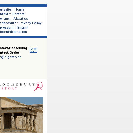
Startseite :: Home
Kontakt :: Contact
lage
Über uns :: About us
shers
Datenschutz :: Privacy Policy
Impressum :: Imprint
Kundeninformation
Kontakt/Bestellung
Contact/Order:
info@digento.de
y
chichte
and und
owie das