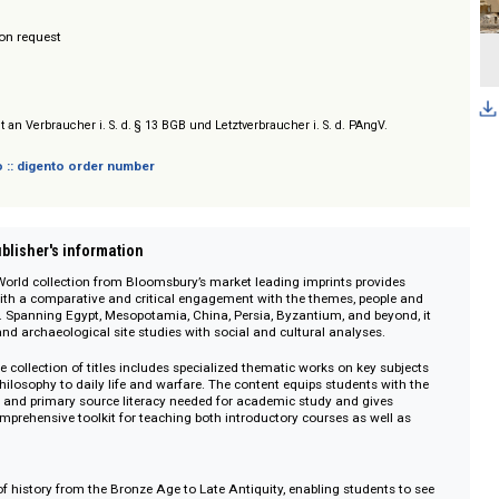
hing
/ Prices on request
y
sich nicht an Verbraucher i. S. d. § 13 BGB und Letztverbraucher i. S. d. PAngV.
 digento :: digento order number
on :: Publisher's information
Ancient World collection from Bloomsbury’s market leading imprints provide
rchers with a comparative and critical engagement with the themes, people
ent world. Spanning Egypt, Mesopotamia, China, Persia, Byzantium, and beyo
stories and archaeological site studies with social and cultural analyses.
ehensive collection of titles includes specialized thematic works on key sub
on and philosophy to daily life and warfare. The content equips students wit