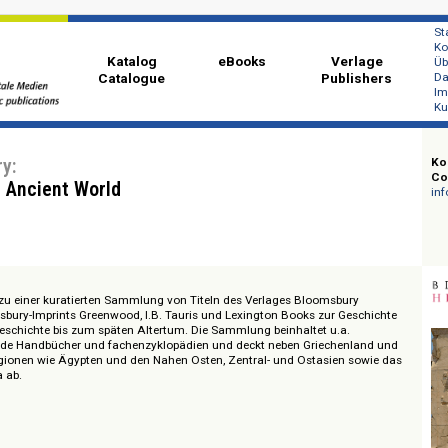
Katalog
eBooks
Ver
Catalogue
Publi
istory:
of the Ancient World
 Zugang zu einer kuratierten Sammlung von Titeln des Verlages Bloomsbur
 Bloomsbury-Imprints Greenwood, I.B. Tauris und Lexington Books zur Ges
der Vorgeschichte bis zum späten Altertum. Die Sammlung beinhaltet u.a.
melbände Handbücher und fachenzyklopädien und deckt neben Griechenl
sche Regionen wie Ägypten und den Nahen Osten, Zentral- und Ostasien s
 Amerika ab.