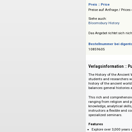
Verlag :: Publisher
Bloomsbury Publis
Preis :: Price
Preise auf Anfrage 
Siehe auch:
Bloomsbury Histor
Das Angebot richtet 
Bestellnummer bei
10859605
Verlagsinformati
The History of the 
students and resea
history of the anci
balances general hi
This rich and compr
ranging from religi