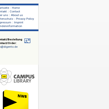
Startseite :: Home
Kontakt :: Contact
lage
Über uns :: About us
shers
Datenschutz :: Privacy Policy
Impressum :: Imprint
Kundeninformation
Kontakt/Bestellung
Contact/Order:
info@digento.de
arunter
al - IWB,
aren und -
) und
 aber auch
tere