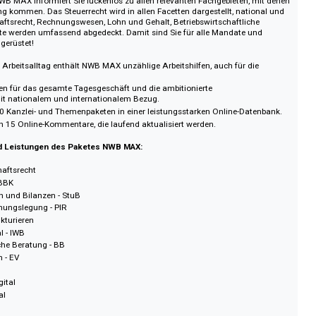
ochschulkompasses.
llinks für den OPAC erhältlich.
gsstatistiken – Book Report 1 und Journal Report 1.
eipaket NWB MAX informiert Sie lückenlos zu allen relevanten Fachgebieten,
Berührung kommen. Das Steuerrecht wird in allen Facetten dargestellt, nat
h Wirtschaftsrecht, Rechnungswesen, Lohn und Gehalt, Betriebswirtschaftlic
re Gebiete werden umfassend abgedeckt. Damit sind Sie für alle Mandate 
bestens gerüstet!
rheit im Arbeitsalltag enthält NWB MAX unzählige Arbeitshilfen, auch für d
Kanzlei:
rmationen für das gesamte Tagesgeschäft und die ambitionierte
tung – mit nationalem und internationalem Bezug.
en aus 10 Kanzlei- und Themenpaketen in einer leistungsstarken Online-Da
ert durch 15 Online-Kommentare, die laufend aktualisiert werden.
nhalte und Leistungen des Paketes NWB MAX:
n
 Wirtschaftsrecht
esen - BBK
steuern und Bilanzen - StuB
ale Rechnungslegung - PIR
d Restrukturieren