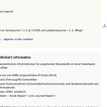
 Neue Wirtschaftsbriefe)
/ Prices on request
ry
sich nicht an Verbraucher i. S. d. § 13 BGB und Letztverbraucher i. S. d. PAngV.
 digento :: digento order number
on :: Publisher's information
 - Alle wesentlichen Informationen für angehende Steuerprofis in einer D
erzeit abrufbar:
riff über ein von NWB eingerichtetes IP Konto (IPv4).
ote Access (Fernzugriff) lizensierbar.
echnung nach Hochschulform (Universität/Fachhochschule) und Studierend