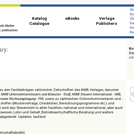
Katalog
eBooks
Ver
Catalogue
Publi
Library:
 Zugang zu den Fachbeiträgen zahlreicher Zeitschriften des NWB Verlages, d
- BBK, NWB Unternehmensteuern und Bilanzen - StuB, NWB Steuern Internation
Internationale Rechnungslegung - PIR
, sowie zu zahlreichen Online-Komment
en, Arbeitshilfen (Musterverträge, Checklisten, Berechnungsprogramme etc.
gestellt wird das Steuerrecht in allen Facetten, national und international,
Rechnungswesen, Lohn und Gehalt, Betriebswirtschaftliche Beratung und wei
assend abgedeckt. Updates: laufend.