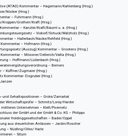
rnational - IWB
schaftliche Beratung - BB
ermögen - EV
irekt digital
kt digital
nce Directive (ATAD) Kommentar – Hagemann/Kahlenberg (Hrsg.)
Zugmaier/Nöcker (Hrsg.)
tz Kommentar – Fuhrmann (Hrsg.)
 Gosch/Kroppen/Grotherr/Kraft (Hrsg.)
gesetz Kommentar – Kanzler/Kraft/Bäuml u. a. (Hrsg.)
 und Schenkungsteuergesetz – Viskorf/Schuck/Wälzholz (Hrsg.)
setz Kommentar – Hallerbach/Nacke/Rehfeld (Hrsg.)
ergesetz Kommentar – Hofmann (Hrsg.)
tz, Bewertungsgesetz (Auszug) Kommentar – Grootens (Hrsg.)
ergesetz Kommentar – Mössner/Oellerich/Valta (Hrsg.)
ilanzierung – Hoffmann/Lüdenbach (Hrsg.)
 Steuerberatervergütungsverordnung – Berners
mmentar – Küffner/Zugmaier (Hrsg.)
ergesetz Kommentar- Eisgruber (Hrsg.)
Lippross/Janzen