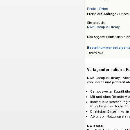
Verlag :: Publisher
NWB Verlag (Verlag
Preis :: Price
Preise auf Anfrage 
Siehe auch:
NWB Campus Libra
Das Angebot richtet 
Bestellnummer bei
10929703
Verlagsinformati
NWB Campus Library
von überall und jed
Campusweiter Zug
Mit und ohne Rem
Individuelle Ber