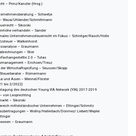
ren Lohn- und Gehaltspositionen – Grote/Zamaitat
Haftung der Wirtschaftsprüfer – Schmitz/Lorey/Harder
einen und mittleren Unternehmen – Klett/Pivernetz
ahresabschluss der GmbH und der GmbH & Co. KG – Philipps
internationaler Holdinggesellschaften – Bader/Oppel
rtermittlung aus steuerlichen Anlässen – Jardin/Roscher
iebsprüfung – Nüdling/Olles/ Harle
uktur optimieren – Situm
teuerrecht – Prinz/Kanzler (Hrsg.)
nberger
zienten Unternehmensberatung – Schwetje
 Steuern – Waza/Uhländer/Schmittmann
satzsteuerrecht – Sikorski
n auf Augenhöhe verhandeln – Sander
nternationales Unternehmenssteuerrecht im Fokus – Schnitger/Rasch/Holl
ch Umsatzsteuer – Walkenhorst
esabschlussanalyse – Graumann
für Lohnabrechnungen – Stier
ür Steuerfachangestellte 2.0 – Tutas
Liquiditätsmanagement – Erichsen/Treuz