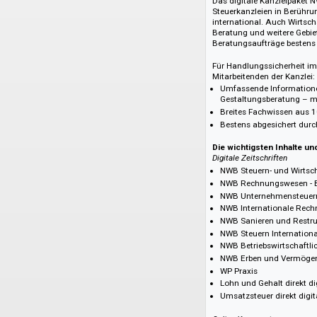
Grundlage des H
Direktstart Einze
Abruf von Nutzun
NWB MAX
Das digitale Kanzl
Steuerkanzleien in 
international. Auc
Beratung und weite
Beratungsaufträge 
Für Handlungssiche
Mitarbeitenden der 
Umfassende Info
Gestaltungsbera
Breites Fachwiss
Bestens abgesich
Die wichtigsten I
Digitale Zeitschrifte
NWB Steuern- und
NWB Rechnungsw
NWB Unternehmen
NWB Internation
NWB Sanieren un