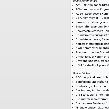
NWB Steuern Inte
NWB Betriebswirt
NWB Erben und V
WP Praxis
Lohn und Gehalt d
Umsatzsteuer dire
Online-Kommentare
Anti Tax Avoida
AO-Kommentar – 
Außensteuergese
DBA-Kommentar –
Einkommensteuer
Erbschaftsteuer-
Gewerbesteuerge
Grunderwerbsteu
Grundsteuergese
Körperschaftsteu
NWB Kommentar B
Praxiskommentar
Umsatzsteuer Ko
Umwandlungssteu
UStAE aktuell – 