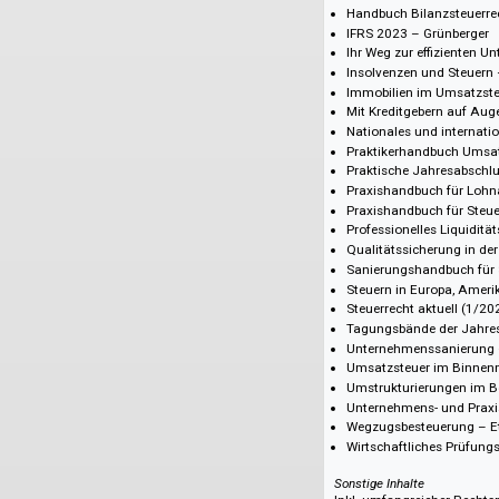
Online Bücher
ABC der pfändba
Berufsrecht und 
Controlling in kl
Der Anhang im J
Die Besteuerung 
Die Immobilienwe
Die moderne Betr
Finanzierungsstr
Handbuch Bilanzs
IFRS 2023 – Grü
Ihr Weg zur effi
Insolvenzen und
Immobilien im Um
Mit Kreditgeber
Nationales und i
Praktikerhandbu
Praktische Jahr
Praxishandbuch 
Praxishandbuch f
Professionelles 