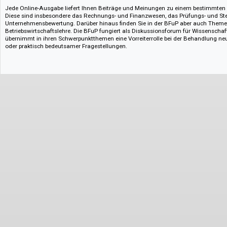
Abruf von Nutzungsstatistiken – Book Report 1 und Journal Report 1.
Die BFuP ist eine der traditionsreichsten deutschsprachigen wissenschaft
Gebiet der Betriebswirtschaftslehre und als solche im Social Sciences Cita
sich gleichermaßen an Theoretiker wie Praktiker.
Jede Online-Ausgabe liefert Ihnen Beiträge und Meinungen zu einem b
Diese sind insbesondere das Rechnungs- und Finanzwesen, das Prüfungs
Unternehmensbewertung. Darüber hinaus finden Sie in der BFuP aber au
Betriebswirtschaftslehre. Die BFuP fungiert als Diskussionsforum für Wi
übernimmt in ihren Schwerpunktthemen eine Vorreiterrolle bei der Behan
oder praktisch bedeutsamer Fragestellungen.