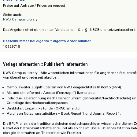
NWB Verlag (Verlag Neue Wirtschaftsbriefe)
Preis :: Price
Preise auf Anfrage / Prices on request
Siehe auch:
NWB Campus Library
Das Angebot richtet sich nicht an Verbraucher i. S. d. § 13 BGB und Letztverbra
Bestellnummer bei digento :: digento order number
10929715
Verlagsinformation :: Publisher's information
NWB Campus Library - Alle wesentlichen Informationen für angehende Ste
von überall und jederzeit abrufbar:
Campusweiter Zugriff über ein von NWB eingerichtetes IP Konto (IPv4).
Mit und ohne Remote Access (Fernzugriff) lizensierbar.
Individuelle Berechnung nach Hochschulform (Universität/Fachhochsc
Grundlage des Hochschulkompasses.
Direktstart Einzellinks für den OPAC erhältlich.