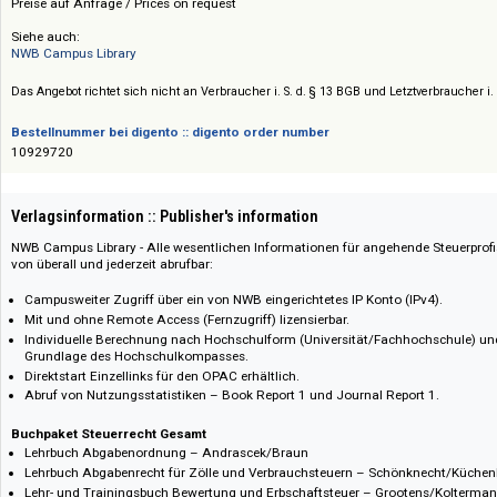
Preis :: Price
Preise auf Anfrage / Prices on request
Siehe auch:
NWB Campus Library
Das Angebot richtet sich nicht an Verbraucher i. S. d. § 13 BGB und Letztverbra
Bestellnummer bei digento :: digento order number
10929720
Verlagsinformation :: Publisher's information
NWB Campus Library - Alle wesentlichen Informationen für angehende Ste
von überall und jederzeit abrufbar:
Campusweiter Zugriff über ein von NWB eingerichtetes IP Konto (IPv4).
Mit und ohne Remote Access (Fernzugriff) lizensierbar.
Individuelle Berechnung nach Hochschulform (Universität/Fachhochsc
Grundlage des Hochschulkompasses.
Direktstart Einzellinks für den OPAC erhältlich.
Abruf von Nutzungsstatistiken – Book Report 1 und Journal Report 1.