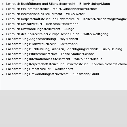
Buchpaket Steuerrecht Gesamt
Lehrbuch Abgabenordnung – Andrascek/Braun
Lehrbuch Abgabenrecht für Zölle und Verbrauchsteuern – Schönknech
Lehr- und Trainingsbuch Bewertung und Erbschaftsteuer – Grootens/K
Lehrbuch Buchführung und Bilanzsteuerrecht – Bilke/Heining/Mann
Lehrbuch Einkommensteuer – Maier/Gunsenheimer/Kremer
Lehrbuch Internationales Steuerrecht – Wilke/Weber
Lehrbuch Körperschaftsteuer und Gewerbesteuer – Köllen/Reichert/Vo
Lehrbuch Umsatzsteuer – Kortschak/Heizmann
Lehrbuch Umwandlungssteuerrecht – Junge
Lehrbuch des Zollrechts der europäischen Union – Witte/Wolffgang
Fallsammlung Abgabenordnung – Hey/Lehnert
Fallsammlung Bilanzsteuerrecht – Koltermann
Fallsammlung Buchführung, Bilanzen, Berichtigungstechnik – Bilke/He
Fallsammlung Einkommensteuer – Friebel/Jauch/Schoor
Fallsammlung Internationales Steuerrecht – Wilke/Karl/Niklaus
Fallsammlung Körperschaftsteuer und Gewerbesteuer – Köllen/Reiche
Fallsammlung Umsatzsteuer – Walkenhorst
Fallsammlung Umwandlungssteuerrecht – Kunzmann/Brühl