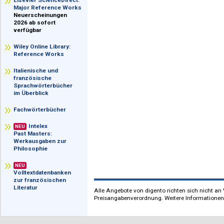
im Überblick
Elsevier ScienceDirect:
Major Reference Works
Neuerscheinungen
2026 ab sofort
verfügbar
Wiley Online Library:
Reference Works
Italienische und
französische
Sprachwörterbücher
im Überblick
Fachwörterbücher
Intelex
NEU
Past Masters:
Werkausgaben zur
Philosophie
NEU
Volltextdatenbanken