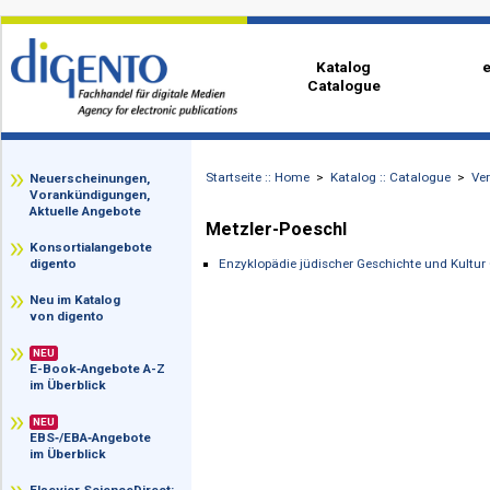
Katalog
Catalogue
Startseite :: Home
>
Katalog :: Catalog
zz
Neuerscheinungen,
Vorankündigungen,
Aktuelle Angebote
Metzler-Poeschl
Konsortialangebote
Enzyklopädie jüdischer Geschichte und
digento
Neu im Katalog
von digento
NEU
E-Book‑Angebote A-Z
im Überblick
NEU
EBS‑/EBA‑Angebote