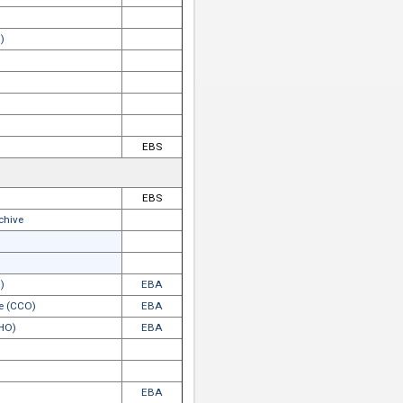
ss Library (UPL)
oks Online (CBO)
eBook Collection
ne Books
elect
ollections Online
EBA
eries Online
EBA
ons Online
EBA
chive (BBA)
EBA
ss Library (UPL)
oks Online (CBO)
ary
ook
ary