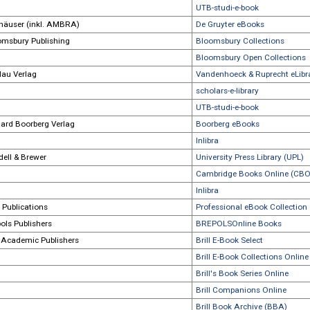
Beltz / Beltz Juventa
Beltz Digitale
Beltz / Beltz Juventa
psychotherapi
John Benjamins Publishing Company
John Benjami
John Benjamins Publishing Company
Paradigm Publ
Bentham Science Publishers
Bentham e-bo
Bentham Science Publishers
Professional 
Berliner Wissenschaftsverlag
Biblioscout
Berghahn Books
University Pre
Bielefeld University Press
scholars-e-libr
Bielefeld University Press
UTB-studi-e-b
Birkhäuser (inkl. AMBRA)
De Gruyter eB
Bloomsbury Publishing
Bloomsbury Co
Bloomsbury Publishing
Bloomsbury O
Böhlau Verlag
Vandenhoeck &
Böhlau Verlag
scholars-e-libr
Böhlau Verlag
UTB-studi-e-b
Richard Boorberg Verlag
Boorberg eBo