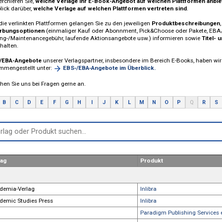
Verlage und E-Book-Produkte
Verlage bieten ihr Portofolio an E-Books teilweise auf mehreren Plattfo
Recherchieren Sie,
welche Verlage ihr E-Book-Angebot auf welchen Pl
Überblick darüber,
welche Verlage auf welchen Plattformen vertreten 
Über die verlinkten Plattformen gelangen Sie zu den jeweiligen
Produkt
Erwerbungsoptionen
(einmaliger Kauf oder Abonnment, Pick&Choose o
Hosting-/Maintenancegebühr, laufende Aktionsangebote usw.) informie
bereithalten.
EBS-/EBA-Angebote
unserer Verlagspartner, insbesondere im Bereich E-B
zusammengestellt unter:
EBS‑/EBA‑Angebote im Überblick.
Sprechen Sie uns bei Fragen gerne an.
A
B
C
D
E
F
G
H
I
J
K
L
M
N
O
Verlag
Produkt
A