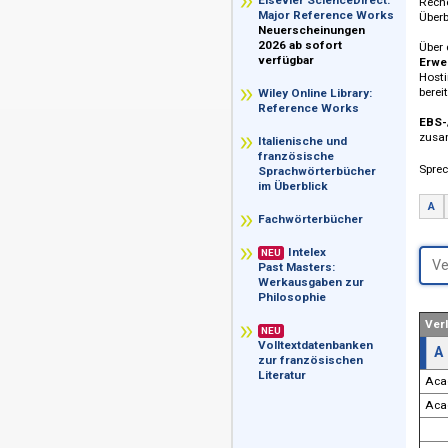
im Überblick
Elsevier ScienceDirect:
Major Reference Works
Neuerscheinungen
2026 ab sofort
verfügbar
Wiley Online Library:
Reference Works
Italienische und
französische
Sprachwörterbücher
im Überblick
Fachwörterbücher
Intelex
NEU
Past Masters:
Werkausgaben zur
Philosophie
NEU
Volltextdatenbanken