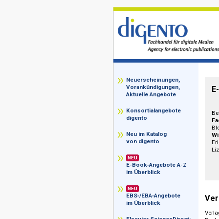
z
Neuerscheinungen,
Vorankündigungen,
Aktuelle Angebote
Konsortialangebote
digento
Neu im Katalog
von digento
NEU
E-Book‑Angebote A-Z
im Überblick
NEU
EBS‑/EBA‑Angebote