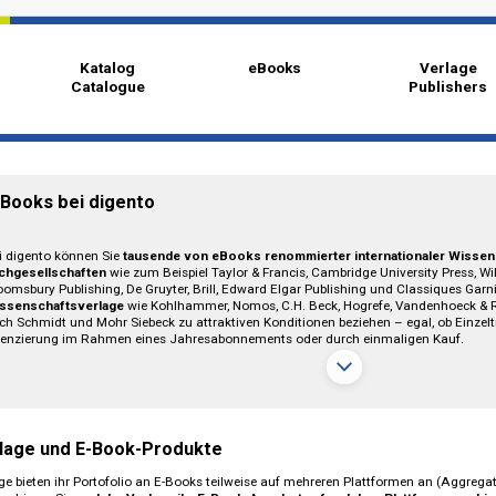
Katalog
eBooks
Catalogue
z
E-Books bei digento
Bei digento können Sie
tausende von eBooks renommierter interna
Fachgesellschaften
wie zum Beispiel Taylor & Francis, Cambridge Univ
Bloomsbury Publishing, De Gruyter, Brill, Edward Elgar Publishing un
Wissenschaftsverlage
wie Kohlhammer, Nomos, C.H. Beck, Hogrefe, 
Erich Schmidt und Mohr Siebeck zu attraktiven Konditionen beziehen – e
Lizenzierung im Rahmen eines Jahresabonnements oder durch einma