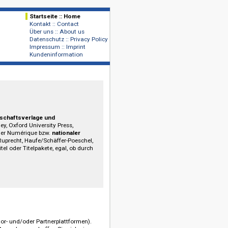
Startseite :: Home
Kontakt :: Contact
Verlage
Über uns :: About us
Publishers
Datenschutz :: Privacy Policy
Impressum :: Imprint
Kundeninformation
tionaler Wissenschaftsverlage und
ersity Press, Wiley, Oxford University Press,
d Classiques Garnier Numérique bzw.
nationaler
Vandenhoeck & Ruprecht, Haufe/Schäffer-Poeschel,
gal, ob Einzeltitel oder Titelpakete, egal, ob durch
ligen Kauf.