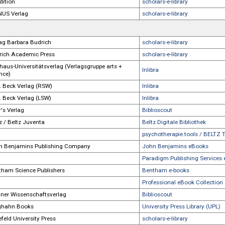
Association of Canadian University Presses (ACUP)
University Pre
Association for Computing Machinery (ACM)
Professional 
Athabasca University Press
University Pre
Athena bei wbv
scholars-e-libr
Auerbach Publications
Taylor & Fran
Aulis bei Friedrich
scholars-e-libr
Australian National University Press
Paradigm Publ
av edition
scholars-e-libr
AVINUS Verlag
scholars-e-libr
B
Verlag Barbara Budrich
scholars-e-libr
Budrich Academic Press
scholars-e-libr
Bauhaus-Universitätsverlag (Verlagsgruppe arts +
Inlibra
science)
C. H. Beck Verlag (RSW)
Inlibra
C. H. Beck Verlag (LSW)
Inlibra
Behr's Verlag
Biblioscout