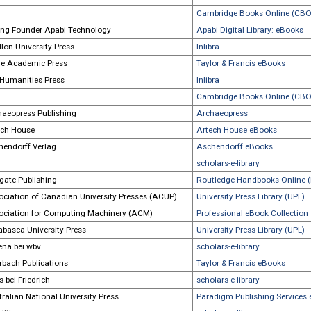
American University in Cairo Press
University Pr
American University of Beirut Press (AUB Press)
Inlibra
Amsterdam University Press / Central European
University Pre
University Press
AMV Ediciones
Inlibra
Anthem Press
Professional 
Anthem Press
Cambridge Bo
Beijing Founder Apabi Technology
Apabi Digital 
Apollon University Press
Inlibra
Apple Academic Press
Taylor & Fran
Arc Humanities Press
Inlibra
Arc Humanities Press
Cambridge Bo
Archaeopress Publishing
Archaeopress
Artech House
Artech House
Aschendorff Verlag
Aschendorff 
Aschendorff Verlag
scholars-e-libr
Ashgate Publishing
Routledge Ha