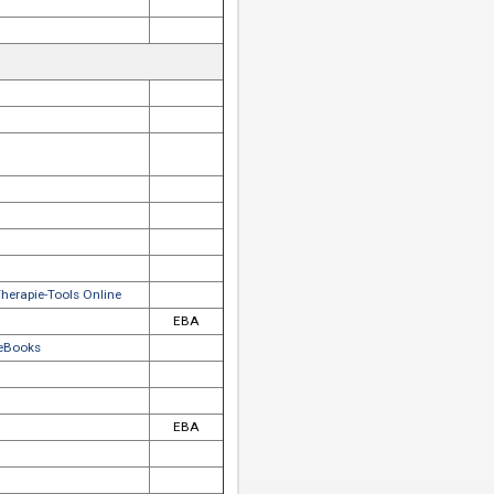
ss Library (UPL)
eBook Collection
ss Library (UPL)
ary
cis eBooks
EBA
ary
ishing Services eBooks
ary
ary
ary
ary