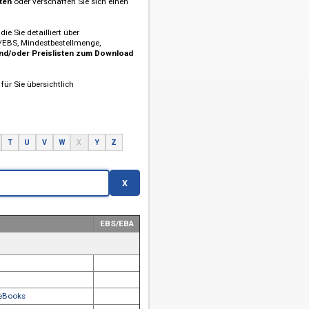
rmen an (Aggregator- und/oder Partnerplattformen).
attformen anbieten
oder verschaffen Sie sich einen
sind
.
beschreibungen
, die Sie detailliert über
der Pakete, EBA/EBS, Mindestbestellmenge,
ren sowie
Titel- und/oder Preislisten zum Download
ooks, haben wir für Sie übersichtlich
P
Q
R
S
T
U
V
W
X
Y
Z
X
EBS/EBA