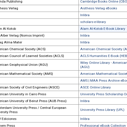
Academia-Verlag
Inlibra
Academic Studies Press
Inlibra
Academic Studies Press
Paradigm Publ
Agenda Publishing
Cambridge Bo
Aisthesis Verlag
Aisthesis Ver
Aisthesis Verlag
Inlibra
Aisthesis Verlag
scholars-e-libr
Alam Al Kotob
Alam Al-Kotob
Karl Alber Verlag (Nomos Imprint)
Inlibra
Verlag Alma Mater
Inlibra
American Chemical Society (ACS)
American Che
American Council of Learned Societies (ACLS)
ACLS Humanit
Wiley Online 
American Geophysical Union (AGU)
(AGU)
American Mathematical Society (AMS)
American Math
American Mathematical Society (AMS)
AMS | MAA Pre
American Society of Civil Engineers (ASCE)
ASCE Online L