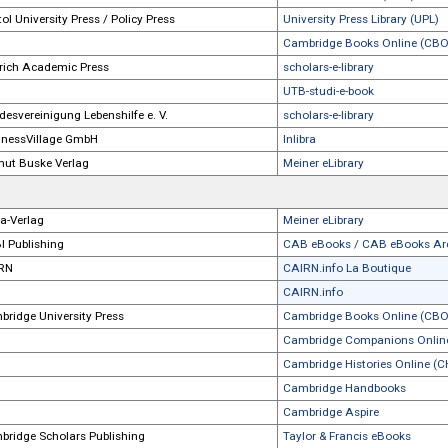
Richard Boorberg Verlag
Inlibra
Boydell & Brewer
University Pre
Boydell & Brewer
Cambridge Bo
Boydell & Brewer
Inlibra
BPB Publications
Professional 
Brepols Publishers
BREPOLSOnli
Brill Academic Publishers
Brill E-Book S
Brill Academic Publishers
Brill E-Book C
Brill Academic Publishers
Brill's Book S
Brill Academic Publishers
Brill Compani
Brill Academic Publishers
Brill Book Ar
Bristol University Press / Policy Press
University Pre
Bristol University Press / Policy Press
Cambridge Bo
Budrich Academic Press
scholars-e-libr
Budrich Academic Press
UTB-studi-e-b
Bundesvereinigung Lebenshilfe e. V.
scholars-e-libr