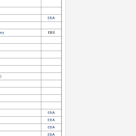
 Bibliothek
e.tools / BELTZ Therapie-Tools Online
ns eBooks
EBA
ishing Services eBooks
oks
eBook Collection
EBA
ss Library (UPL)
ary
ook
ooks
llections
EBA
pen Collections
 Ruprecht eLibrary
EBS
ary
ook
oks