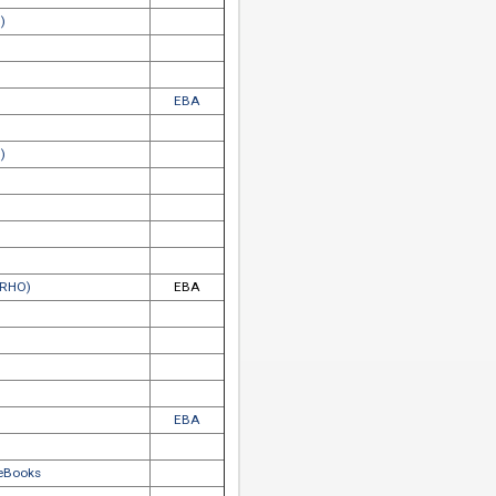
ess Scholarship Online (UPSO)
ss Library (UPL)
eBook Collection
oks Online (CBO)
Library: eBooks
cis eBooks
EBA
oks Online (CBO)
 eBooks
eBooks
ary
ndbooks Online (RHO)
EBA