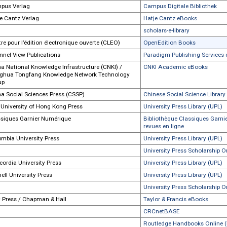
BusinessVillage GmbH
Inlibra
Helmut Buske Verlag
Meiner eLibrar
C
ça ira-Verlag
Meiner eLibrar
CABI Publishing
CAB eBooks /
CAIRN
CAIRN.info La
CAIRN
CAIRN.info
Cambridge University Press
Cambridge Bo
Cambridge University Press
Cambridge Co
Cambridge University Press
Cambridge His
Cambridge University Press
Cambridge H
Cambridge University Press
Cambridge As
Cambridge Scholars Publishing
Taylor & Fran
Campus Verlag
Campus Digita
Hatje Cantz Verlag
Hatje Cantz 
Hatje Cantz Verlag
scholars-e-libr
Centre pour l’édition électronique ouverte (CLEO)
OpenEdition 