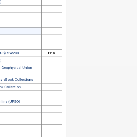
ishing Services eBooks
oks Online (CBO)
lag eBooks
ary
 E-Book Library
mical Society (ACS) eBooks
EBA
ies E-Book (HEB)
Library - American Geophysical Union
ematical Society eBook Collections
ss Archive eBook Collection
ibrary