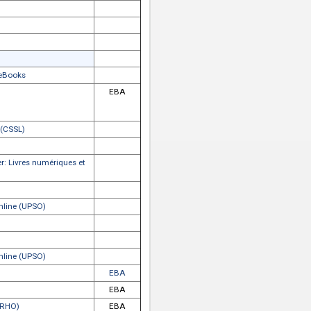
y
EBS
y
EBS
 CAB eBooks Archive
 Boutique
oks Online (CBO)
EBA
mpanions Online (CCO)
EBA
tories Online (CHO)
EBA
andbooks
pire
cis eBooks
EBA
le Bibliothek
eBooks
ary
Books