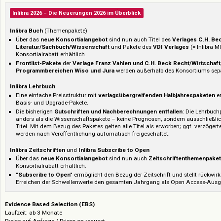
Sie 25% auf das neu erworbene Paket.
Inlibra Zeitschriften
(Themenpakete und Pick & Choose)
Preise auf Anfrage / Prices on request
Inlibra Subscribe to Open
Preise auf Anfrage / Prices on request
Inlibra 2026 – Die Neuerungen 2026 im Überblick
Inlibra Buch
(Themenpakete)
Über das
neue Konsortialangebot
sind nun auch Titel des
Verlages 
Literatur/Sachbuch/Wissenschaft
und Pakete des
VDI Verlages
(= 
Konsortialrabatt erhältlich.
Frontlist-Pakete
der
Verlage Franz Vahlen und C.H. Beck Recht/Wi
Programmbereichen Wiso und Jura
werden außerhalb des Konsorti
Inlibra Lehrbuch
Eine einfache Preisstruktur mit
verlagsübergreifenden Halbjahresp
Basis- und Upgrade-Pakete.
Die bisherigen
Gutschriften und Nachberechnungen entfallen
: Die 
anders als die Wissenschaftspakete – keine Prognosen, sondern auss
Titel. Mit dem Bezug des Paketes gelten alle Titel als erworben; ggf.