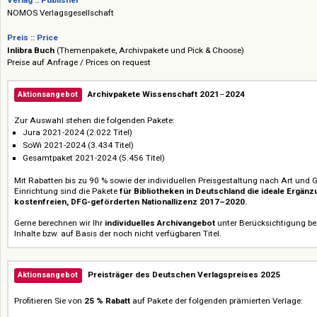
als Erwerbungsoption angeboten. Updates: laufend.
Verlag :: Publisher
NOMOS Verlagsgesellschaft
Preis :: Price
Inlibra Buch
(Themenpakete, Archivpakete und Pick & Choose)
Preise auf Anfrage / Prices on request
Archivpakete Wissenschaft 2021
–
2024
Aktionsangebot
Zur Auswahl stehen die folgenden Pakete:
Jura 2021-2024 (2.022 Titel)
SoWi 2021-2024 (3.434 Titel)
Gesamtpaket 2021-2024 (5.456 Titel)
Mit Rabatten bis zu 90 % sowie der individuellen Preisgestaltung nach A
Einrichtung sind die Pakete
für Bibliotheken in Deutschland die ideal
kostenfreien, DFG-geförderten Nationallizenz 2017–2020.
Gerne berechnen wir Ihr
individuelles Archivangebot
unter Berücksicht
Inhalte bzw. auf Basis der noch nicht verfügbaren Titel.