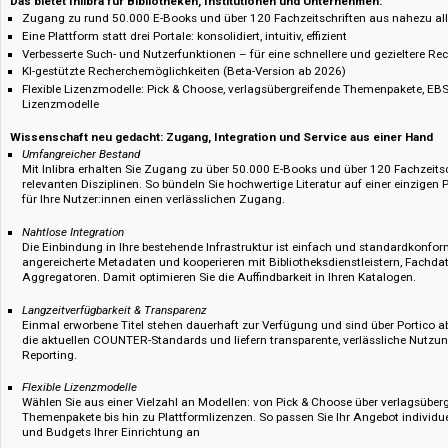
Bestellnummer bei digento :: digento order number
108987
Verlagsinformation :: Publisher's information
Inlibra vereint zukünftig die Inhalte und Funktionen der Nomos eLibrary, d
Verlag-eLibrary auf einer einzigen, leistungsstarken Plattform. Mit Inlibra b
Forschungseinrichtungen und Unternehmen einen zentralen Zugang zu h
über 100 Qualitätsverlage, einheitlich durchsuchbar, dauerhaft zitierfähig 
gestützter Funktionalität.
Das bietet Inlibra für Bibliotheken, Institutionen und Unternehmen:
Zugang zu rund 50.000 E-Books und über 120 Fachzeitschriften aus na
Eine Plattform statt drei Portale: konsolidiert, intuitiv, effizient
Verbesserte Such- und Nutzerfunktionen – für eine schnellere und gezie
KI-gestützte Recherchemöglichkeiten (Beta-Version ab 2026)
Flexible Lizenzmodelle: Pick & Choose, verlagsübergreifende Themenpak
Lizenzmodelle
Wissenschaft neu gedacht: Zugang, Integration und Service aus eine
Umfangreicher Bestand
Mit Inlibra erhalten Sie Zugang zu über 50.000 E-Books und über 120 Fa