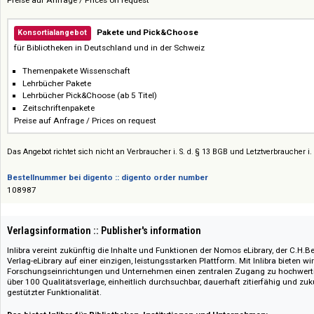
werden nach Veröffentlichung automatisch freigeschaltet.
Inlibra Zeitschriften
und
Inlibra Subscribe to Open
Über das
neue Konsortialangebot
sind nun auch
Zeitschriftenthe
Konsortialrabatt erhältlich.
"Subscribe to Open"
ermöglicht den Bezug der Zeitschrift und stellt
Erreichen der Schwellenwerte den gesamten Jahrgang als Open Acce
Evidence Based Selection (EBS)
Laufzeit: ab 3 Monate
Preise auf Anfrage / Prices on request
Pakete und Pick&Choose
Konsortialangebot
für Bibliotheken in Deutschland und in der Schweiz
Themenpakete Wissenschaft
Lehrbücher Pakete
Lehrbücher Pick&Choose (ab 5 Titel)
Zeitschriftenpakete
Preise auf Anfrage / Prices on request
Das Angebot richtet sich nicht an Verbraucher i. S. d. § 13 BGB und Letztverbra