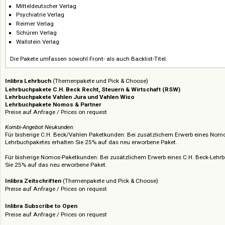
Preisträger des Deutschen Verlagspreises 2025
Aktionsangebot
Profitieren Sie von
25 % Rabatt
auf Pakete der folgenden prämierten Ver
Mitteldeutscher Verlag
Psychiatrie Verlag
Reimer Verlag
Schüren Verlag
Wallstein Verlag
Die Pakete umfassen sowohl Front- als auch Backlist-Titel.
Inlibra Lehrbuch
(Themenpakete und Pick & Choose)
Lehrbuchpakete C.H. Beck Recht, Steuern & Wirtschaft (RSW)
Lehrbuchpakete Vahlen Jura und Vahlen Wiso
Lehrbuchpakete Nomos & Partner
Preise auf Anfrage / Prices on request
Kombi-Angebot Neukunden:
Für bisherige C.H. Beck/Vahlen Paketkunden: Bei zusätzlichem Erwerb ei
Lehrbuchpaketes erhalten Sie 25% auf das neu erworbene Paket.
Für bisherige Nomos-Paketkunden: Bei zusätzlichem Erwerb eines C.H. B