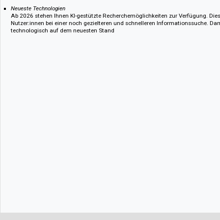
relevanten Disziplinen. So bündeln Sie hochwertige Literatur auf einer 
für Ihre Nutzer:innen einen verlässlichen Zugang.
Nahtlose Integration
Die Einbindung in Ihre bestehende Infrastruktur ist einfach und standar
angereicherte Metadaten und kooperieren mit Bibliotheksdienstleister
Aggregatoren. Damit optimieren Sie die Auffindbarkeit in Ihren Katalog
Langzeitverfügbarkeit & Transparenz
Einmal erworbene Titel stehen dauerhaft zur Verfügung und sind über Po
die aktuellen COUNTER-Standards und liefern transparente, verlässliche
Reporting.
Flexible Lizenzmodelle
Wählen Sie aus einer Vielzahl an Modellen: von Pick & Choose über ver
Themenpakete bis hin zu Plattformlizenzen. So passen Sie Ihr Angebot i
und Budgets Ihrer Einrichtung an
Neueste Technologien
Ab 2026 stehen Ihnen KI-gestützte Recherchemöglichkeiten zur Verfügu
Nutzer:innen bei einer noch gezielteren und schnelleren Informationssuc
technologisch auf dem neuesten Stand