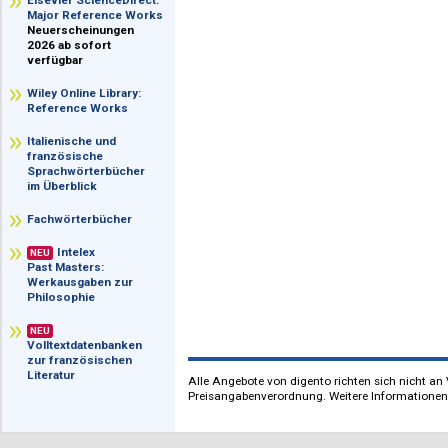
im Überblick
Elsevier ScienceDirect:
Major Reference Works
Neuerscheinungen
2026 ab sofort
verfügbar
Wiley Online Library:
Reference Works
Italienische und
französische
Sprachwörterbücher
im Überblick
Fachwörterbücher
Intelex
NEU
Past Masters:
Werkausgaben zur
Philosophie
NEU
Volltextdatenbanken