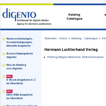
Katalog
Catalogue
Startseite :: Home
>
Katalog :: Catalog
zz
Neuerscheinungen,
Vorankündigungen,
Aktuelle Angebote
Hermann Luchterhand Verl
Konsortialangebote
Prütting/Wegen/Weinreich: BGB-Kom
digento
Neu im Katalog
von digento
NEU
E-Book‑Angebote A-Z
im Überblick
NEU
EBS‑/EBA‑Angebote