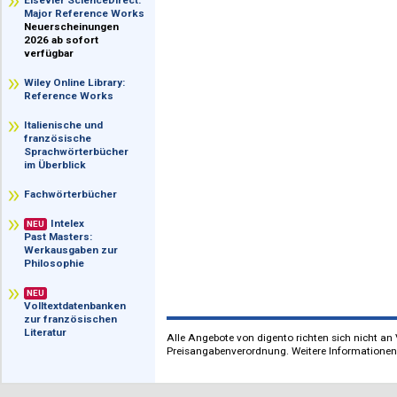
im Überblick
Elsevier ScienceDirect:
Major Reference Works
Neuerscheinungen
2026 ab sofort
verfügbar
Wiley Online Library:
Reference Works
Italienische und
französische
Sprachwörterbücher
im Überblick
Fachwörterbücher
Intelex
NEU
Past Masters:
Werkausgaben zur
Philosophie
NEU
Volltextdatenbanken