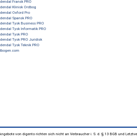
Gyldendal Engelsk SUPER PRO
Gyldendal Engelsk Teknik PRO
Gyldendal Fransk PRO
Gyldendal Klinisk Ordbog
Gyldendal Oxford Pro
Gyldendal Spansk PRO
Gyldendal Tysk Business PRO
Gyldendal Tysk Informatik PRO
Gyldendal Tysk PRO
Gyldendal Tysk PRO Juridisk
Gyldendal Tysk Teknik PRO
Ordbogen.com