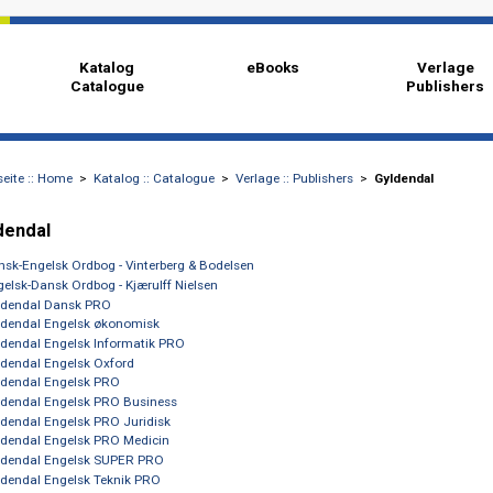
Katalog
eBooks
Catalogue
Startseite :: Home
>
Katalog :: Catalogue
>
Verlage :: Publishers
>
Gyl
z
Gyldendal
Dansk-Engelsk Ordbog - Vinterberg & Bodelsen
Engelsk-Dansk Ordbog - Kjærulff Nielsen
Gyldendal Dansk PRO
Gyldendal Engelsk økonomisk
Gyldendal Engelsk Informatik PRO
Gyldendal Engelsk Oxford
Gyldendal Engelsk PRO
Gyldendal Engelsk PRO Business
Gyldendal Engelsk PRO Juridisk
Gyldendal Engelsk PRO Medicin