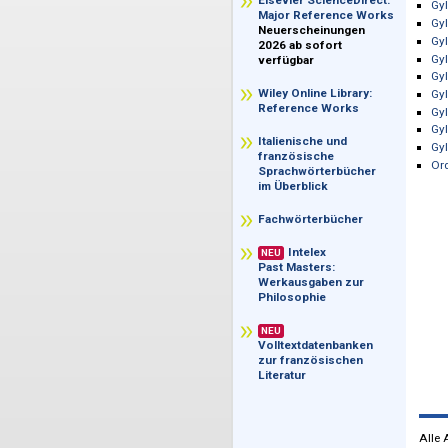
im Überblick
Elsevier ScienceDirect:
Major Reference Works
Neuerscheinungen
2026 ab sofort
verfügbar
Wiley Online Library:
Reference Works
Italienische und
französische
Sprachwörterbücher
im Überblick
Fachwörterbücher
Intelex
NEU
Past Masters:
Werkausgaben zur
Philosophie
NEU
Volltextdatenbanken