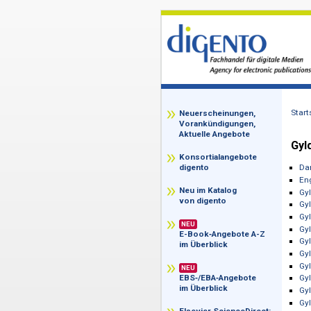
z
Neuerscheinungen,
Vorankündigungen,
Aktuelle Angebote
Konsortialangebote
digento
Neu im Katalog
von digento
NEU
E-Book‑Angebote A-Z
im Überblick
NEU
EBS‑/EBA‑Angebote