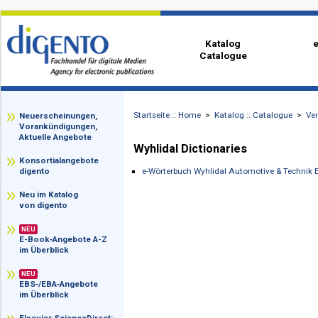
Katalog
Catalogue
Startseite :: Home
>
Katalog :: Catalog
zz
Neuerscheinungen,
Vorankündigungen,
Aktuelle Angebote
Wyhlidal Dictionaries
Konsortialangebote
e-Wörterbuch Wyhlidal Automotive & T
digento
Neu im Katalog
von digento
NEU
E-Book‑Angebote A-Z
im Überblick
NEU
EBS‑/EBA‑Angebote