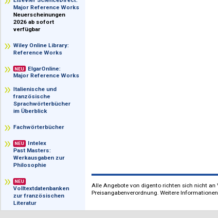
im Überblick
Elsevier ScienceDirect:
Major Reference Works
Neuerscheinungen
2026 ab sofort
verfügbar
Wiley Online Library:
Reference Works
ElgarOnline:
NEU
Major Reference Works
Italienische und
französische
Sprachwörterbücher
im Überblick
Fachwörterbücher
Intelex
NEU
Past Masters:
Werkausgaben zur
Philosophie