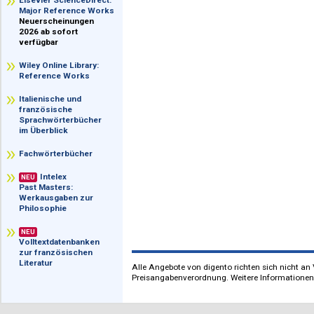
im Überblick
Elsevier ScienceDirect:
Major Reference Works
Neuerscheinungen
2026 ab sofort
verfügbar
Wiley Online Library:
Reference Works
Italienische und
französische
Sprachwörterbücher
im Überblick
Fachwörterbücher
Intelex
NEU
Past Masters:
Werkausgaben zur
Philosophie
NEU
Volltextdatenbanken