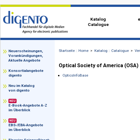
Katalog
Catalogue
Startseite :: Home
>
Katalog :: Catalog
zz
Neuerscheinungen,
Vorankündigungen,
Aktuelle Angebote
Optical Society of America 
Konsortialangebote
OpticsInfoBase
digento
Neu im Katalog
von digento
NEU
E-Book‑Angebote A-Z
im Überblick
NEU
EBS‑/EBA‑Angebote