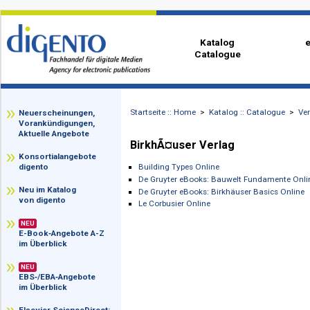
Katalog
Catalogue
Startseite :: Home
>
Katalog :: Catalog
zz
Neuerscheinungen,
Vorankündigungen,
Aktuelle Angebote
BirkhÃ¤user Verlag
Konsortialangebote
Building Types Online
digento
De Gruyter eBooks: Bauwelt Fundame
Neu im Katalog
De Gruyter eBooks: Birkhäuser Basics
von digento
Le Corbusier Online
NEU
E-Book‑Angebote A-Z
im Überblick
NEU
EBS‑/EBA‑Angebote