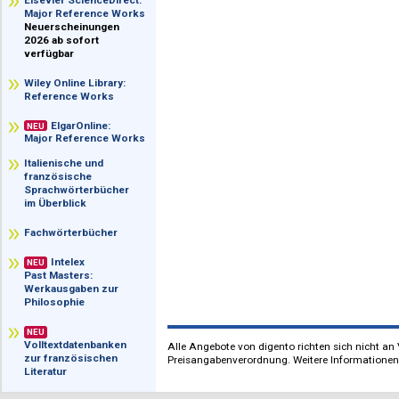
im Überblick
Elsevier ScienceDirect:
Major Reference Works
Neuerscheinungen
2026 ab sofort
verfügbar
Wiley Online Library:
Reference Works
ElgarOnline:
NEU
Major Reference Works
Italienische und
französische
Sprachwörterbücher
im Überblick
Fachwörterbücher
Intelex
NEU
Past Masters:
Werkausgaben zur
Philosophie