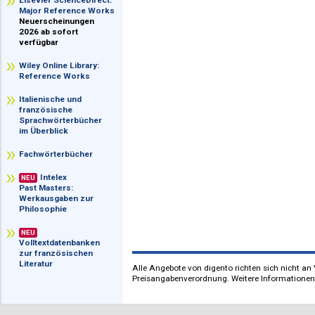
im Überblick
Elsevier ScienceDirect:
Major Reference Works
Neuerscheinungen
2026 ab sofort
verfügbar
Wiley Online Library:
Reference Works
Italienische und
französische
Sprachwörterbücher
im Überblick
Fachwörterbücher
Intelex
NEU
Past Masters:
Werkausgaben zur
Philosophie
NEU
Volltextdatenbanken