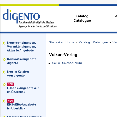
Katalog
Catalogue
Startseite :: Home
>
Katalog :: Catalog
zz
Neuerscheinungen,
Vorankündigungen,
Aktuelle Angebote
Vulkan-Verlag
Konsortialangebote
SciFo - ScienceForum
digento
Neu im Katalog
von digento
NEU
E-Book‑Angebote A-Z
im Überblick
NEU
EBS‑/EBA‑Angebote