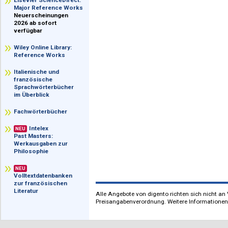
im Überblick
Elsevier ScienceDirect:
Major Reference Works
Neuerscheinungen
2026 ab sofort
verfügbar
Wiley Online Library:
Reference Works
Italienische und
französische
Sprachwörterbücher
im Überblick
Fachwörterbücher
Intelex
NEU
Past Masters:
Werkausgaben zur
Philosophie
NEU
Volltextdatenbanken