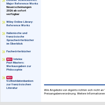
im Überblick
Elsevier ScienceDirect:
Major Reference Works
Neuerscheinungen
2026 ab sofort
verfügbar
Wiley Online Library:
Reference Works
Italienische und
französische
Sprachwörterbücher
im Überblick
Fachwörterbücher
Intelex
NEU
Past Masters:
Werkausgaben zur
Philosophie
NEU
Volltextdatenbanken