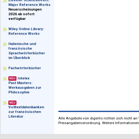
im Überblick
Elsevier ScienceDirect:
Major Reference Works
Neuerscheinungen
2026 ab sofort
verfügbar
Wiley Online Library:
Reference Works
Italienische und
französische
Sprachwörterbücher
im Überblick
Fachwörterbücher
Intelex
NEU
Past Masters:
Werkausgaben zur
Philosophie
NEU
Volltextdatenbanken