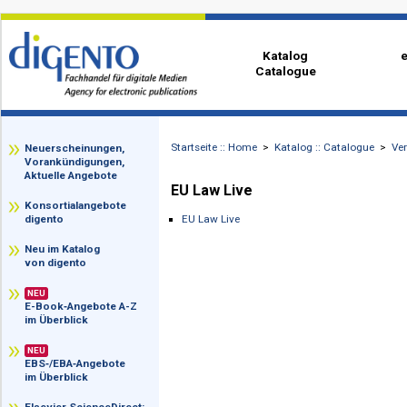
Katalog
Catalogue
Startseite :: Home
>
Katalog :: Catalog
zz
Neuerscheinungen,
Vorankündigungen,
Aktuelle Angebote
EU Law Live
Konsortialangebote
EU Law Live
digento
Neu im Katalog
von digento
NEU
E-Book‑Angebote A-Z
im Überblick
NEU
EBS‑/EBA‑Angebote