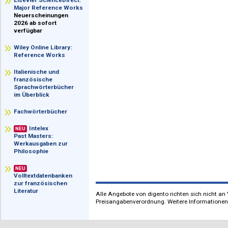
im Überblick
Elsevier ScienceDirect:
Major Reference Works
Neuerscheinungen
2026 ab sofort
verfügbar
Wiley Online Library:
Reference Works
Italienische und
französische
Sprachwörterbücher
im Überblick
Fachwörterbücher
Intelex
NEU
Past Masters:
Werkausgaben zur
Philosophie
NEU
Volltextdatenbanken