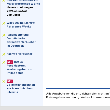
im Überblick
Elsevier ScienceDirect:
Major Reference Works
Neuerscheinungen
2026 ab sofort
verfügbar
Wiley Online Library:
Reference Works
Italienische und
französische
Sprachwörterbücher
im Überblick
Fachwörterbücher
Intelex
NEU
Past Masters:
Werkausgaben zur
Philosophie
NEU
Volltextdatenbanken