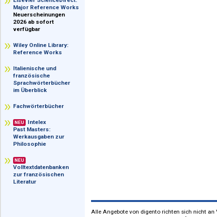
im Überblick
Elsevier ScienceDirect:
Major Reference Works
Neuerscheinungen
2026 ab sofort
verfügbar
Wiley Online Library:
Reference Works
Italienische und
französische
Sprachwörterbücher
im Überblick
Fachwörterbücher
Intelex
NEU
Past Masters:
Werkausgaben zur
Philosophie
NEU
Volltextdatenbanken