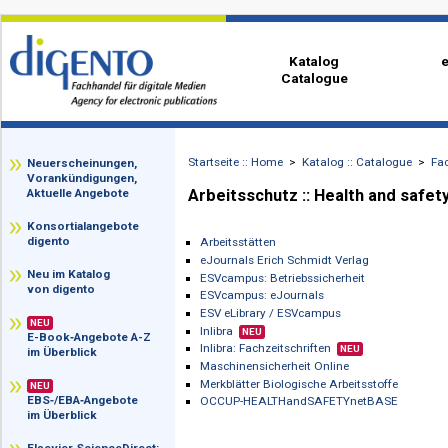
Katalog
Catalogue
Startseite :: Home
>
Katalog :: Catalog
zz
Neuerscheinungen,
Vorankündigungen,
Arbeitsschutz :: Health and
Aktuelle Angebote
Konsortialangebote
digento
Arbeitsstätten
eJournals Erich Schmidt Verlag
Neu im Katalog
ESVcampus: Betriebssicherheit
von digento
ESVcampus: eJournals
ESV eLibrary / ESVcampus
NEU
Inlibra
NEU
E-Book‑Angebote A-Z
Inlibra: Fachzeitschriften
NEU
im Überblick
Maschinensicherheit Online
Merkblätter Biologische Arbeitsstoffe
NEU
EBS‑/EBA‑Angebote
OCCUP-HEALTHandSAFETYnetBASE