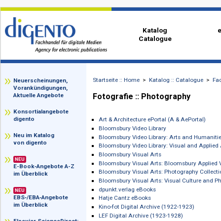
Katalog
Catalogue
Startseite :: Home
>
Katalog :: Catalog
zz
Neuerscheinungen,
Vorankündigungen,
Fotografie :: Photography
Aktuelle Angebote
Konsortialangebote
digento
Art & Architecture ePortal (A & AePort
Bloomsbury Video Library
Neu im Katalog
Bloomsbury Video Library: Arts and H
von digento
Bloomsbury Video Library: Visual and 
Bloomsbury Visual Arts
NEU
Bloomsbury Visual Arts: Bloomsbury A
E-Book‑Angebote A-Z
Bloomsbury Visual Arts: Photography 
im Überblick
Bloomsbury Visual Arts: Visual Cultu
dpunkt.verlag eBooks
NEU
EBS‑/EBA‑Angebote
Hatje Cantz eBooks