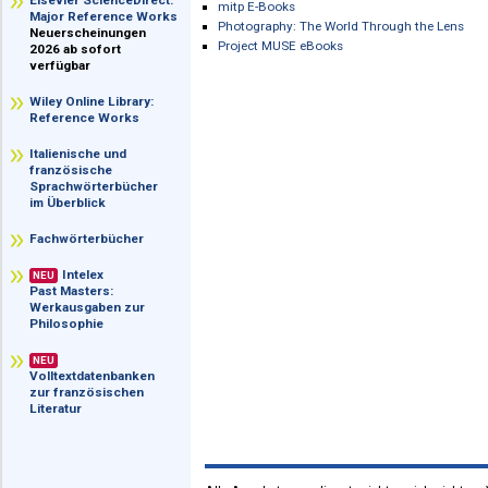
im Überblick
Kino-fot Digital Archive (1922-1923)
LEF Digital Archive (1923-1928)
Elsevier ScienceDirect:
mitp E-Books
Major Reference Works
Photography: The World Through the 
Neuerscheinungen
Project MUSE eBooks
2026 ab sofort
verfügbar
Wiley Online Library:
Reference Works
Italienische und
französische
Sprachwörterbücher
im Überblick
Fachwörterbücher
Intelex
NEU
Past Masters:
Werkausgaben zur
Philosophie
NEU
Volltextdatenbanken