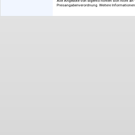
zur französischen
Literatur
Alle Angebote von digento richten sich n
Preisangabenverordnung. Weitere Inform