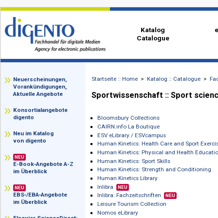
Katalog
Catalogue
Startseite :: Home
>
Katalog :: Catalog
zz
Neuerscheinungen,
Vorankündigungen,
Sportwissenschaft :: Sport
Aktuelle Angebote
Konsortialangebote
digento
Bloomsbury Collections
CAIRN.info La Boutique
Neu im Katalog
ESV eLibrary / ESVcampus
von digento
Human Kinetics: Health Care and Spor
Human Kinetics: Physical and Health
NEU
Human Kinetics: Sport Skills
E-Book‑Angebote A-Z
Human Kinetics: Strength and Condit
im Überblick
Human Kinetics Library
Inlibra
NEU
NEU
EBS‑/EBA‑Angebote
Inlibra: Fachzeitschriften
NEU