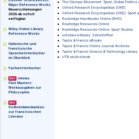
im Überblick
Leisure Tourism Collection
Nomos eLibrary
Elsevier ScienceDirect:
The Olympic Movement: Sport, Global P
Major Reference Works
Oxford Research Encyclopedias (ORE
Neuerscheinungen
Oxford Research Encyclopedias (ORE):
2026 ab sofort
Routledge Handbooks Online (RHO)
verfügbar
Routledge Resources Online
Wiley Online Library:
Routledge Resources Online: Sport St
Reference Works
scholars-e-library: Zeitschriften
Taylor & Francis eBooks
Italienische und
Taylor & Francis Online Journal Archi
französische
Taylor & Francis Science & Technology
Sprachwörterbücher
UTB-studi-e-book
im Überblick
Fachwörterbücher
Intelex
NEU
Past Masters:
Werkausgaben zur
Philosophie
NEU
Volltextdatenbanken