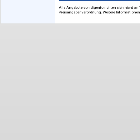
zur französischen
Literatur
Alle Angebote von digento richten sich n
Preisangabenverordnung. Weitere Inform