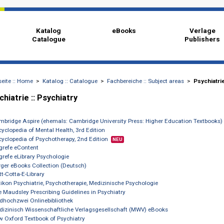
Katalog
eBooks
Catalogue
Startseite :: Home
>
Katalog :: Catalogue
>
Fachbereiche :: Subject are
z
Psychiatrie :: Psychiatry
Cambridge Aspire (ehemals: Cambridge University Press: Higher Educ
Encyclopedia of Mental Health, 3rd Edition
Encyclopedia of Psychotherapy, 2nd Edition
NEU
Hogrefe eContent
Hogrefe eLibrary Psychologie
Karger eBooks Collection (Deutsch)
Klett-Cotta-E-Library
Lexikon Psychiatrie, Psychotherapie, Medizinische Psychologie
The Maudsley Prescribing Guidelines in Psychiatry
Medhochzwei Onlinebibliothek