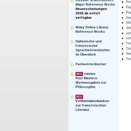
im Überblick
Elsevier ScienceDirect:
Major Reference Works
Neuerscheinungen
2026 ab sofort
verfügbar
Wiley Online Library:
Reference Works
Italienische und
französische
Sprachwörterbücher
im Überblick
Fachwörterbücher
Intelex
NEU
Past Masters:
Werkausgaben zur
Philosophie
NEU
Volltextdatenbanken