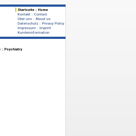
Startseite :: Home
Kontakt :: Contact
Verlage
Über uns :: About us
Publishers
Datenschutz :: Privacy Policy
Impressum :: Imprint
Kundeninformation
as
>
Psychiatrie :: Psychiatry
ation Textbooks)