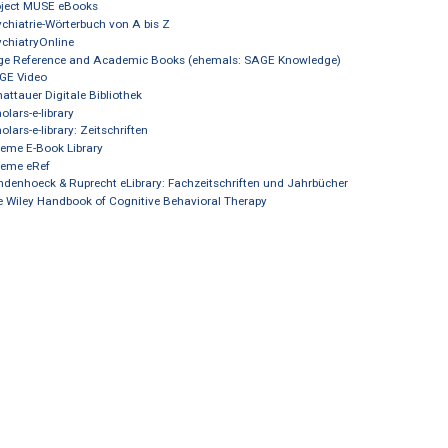
Medizinisch Wissenschaftliche Verlagsgesellschaft (MWV) eBooks
New Oxford Textbook of Psychiatry
Project MUSE eBooks
Psychiatrie-Wörterbuch von A bis Z
PsychiatryOnline
Sage Reference and Academic Books (ehemals: SAGE Knowledge)
SAGE Video
Schattauer Digitale Bibliothek
scholars-e-library
scholars-e-library: Zeitschriften
Thieme E-Book Library
Thieme eRef
Vandenhoeck & Ruprecht eLibrary: Fachzeitschriften und Jahrbücher
The Wiley Handbook of Cognitive Behavioral Therapy